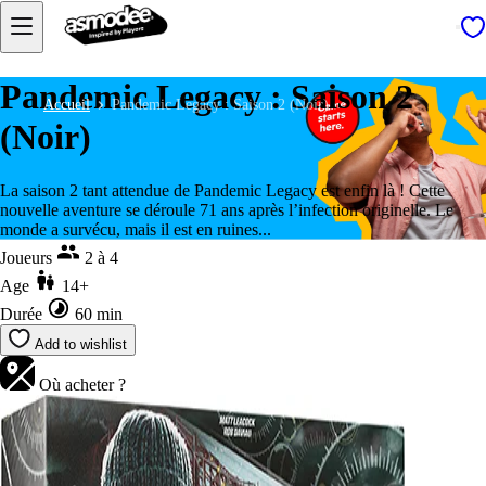
Pandemic Legacy : Saison 2
Accueil
Pandemic Legacy : Saison 2 (Noir)
(Noir)
La saison 2 tant attendue de Pandemic Legacy est enfin là ! Cette
nouvelle aventure se déroule 71 ans après l’infection originelle. Le
monde a survécu, mais il est en ruines...
Joueurs
2 à 4
Age
14+
Durée
60 min
Add to wishlist
Où acheter ?