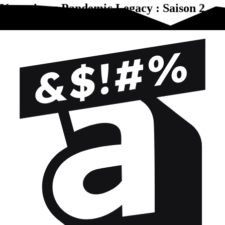
Vous aimez Pandemic Legacy : Saison 2
(Noir)?Essayez-ça !