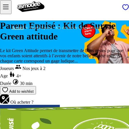
Parent Epuisé : Kit de Survie
Accueil
Parent Epuisé : Kit de Survie Green attitude
Green attitude
Le kit Green Attitude permet de transmettre de bons gestes pour que
vos enfants soient attentifs à l’avenir de notre belle planète terre. À
chaque carte correspond un gage ludique...
Joueurs
Nos jeux à 2
Age
4+
Durée
30 min
Add to wishlist
Où acheter ?