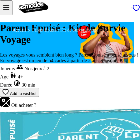
Parent Epuisé : Kit de Survie
Accueil
Parent Epuisé : Kit de Survie Voyage
Voyage
Les voyages vous semblent bien long ? Parent Épuisé a pensé à vous !
En voyage est un jeu de 54 cartes à partir de 2 ans et jusque 99...
Joueurs
Nos jeux à 2
Age
4+
Durée
30 min
Add to wishlist
Où acheter ?