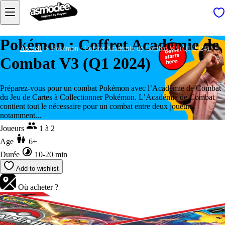
Pokémon : Coffret Académie de
Accueil
Pokémon : Coffret Académie de Combat V3 (Q1 2024)
Combat V3 (Q1 2024)
Préparez-vous pour un combat Pokémon avec l’Académie de Combat
du Jeu de Cartes à Collectionner Pokémon. L’Académie de Combat
contient tout le nécessaire pour un combat entre deux joueurs,
notamment...
Joueurs
1 à 2
Age
6+
Durée
10-20 min
Add to wishlist
Où acheter ?