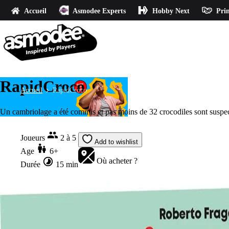
Accueil
Asmodee Experts
Hobby Next
Prin
RapidCroco
Accueil
RapidCroco
Un cambriolage a été commis et pas moins de 32 crocodiles sont suspects.
Joueurs
2 à 5
Add to wishlist
Age
6+
Où acheter ?
Durée
15 min