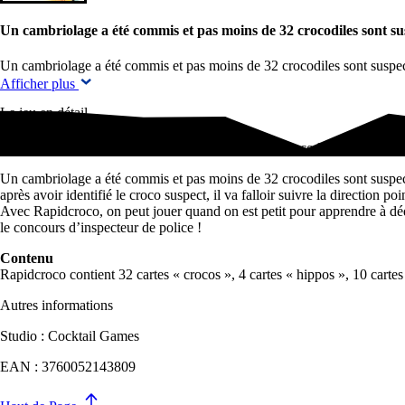
Un cambriolage a été commis et pas moins de 32 crocodiles sont s
Un cambriolage a été commis et pas moins de 32 crocodiles sont suspect
Afficher plus
Le jeu en détail
Un cambriolage a été commis et pas moins de 32 crocodiles sont suspe
Un cambriolage a été commis et pas moins de 32 crocodiles sont suspects.
après avoir identifié le croco suspect, il va falloir suivre la direction 
Avec Rapidcroco, on peut jouer quand on est petit pour apprendre à dédu
le concours d’inspecteur de police !
Contenu
Rapidcroco contient 32 cartes « crocos », 4 cartes « hippos », 10 cartes «
Autres informations
Studio : Cocktail Games
EAN : 3760052143809