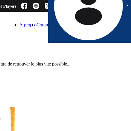
Se
f Players
À propos
Comment choisir ?
Blog
Espace Pro
Contact
re de retrouver le plus vite possible...