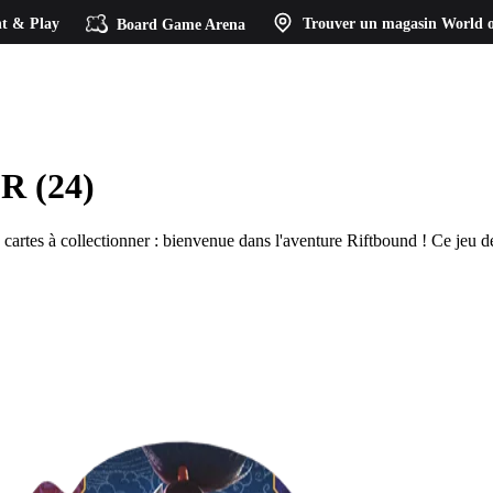
t & Play
Board Game Arena
Trouver un magasin
World o
FR (24)
artes à collectionner : bienvenue dans l'aventure Riftbound ! Ce jeu de