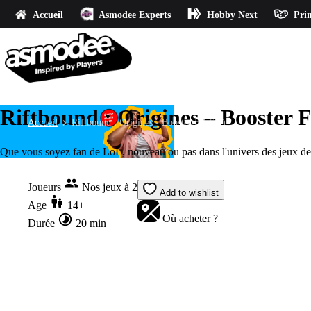
Accueil
Asmodee Experts
Hobby Next
Prin
Riftbound : Origines – Booster 
Accueil
Riftbound : Origines - Booster FR (24)
Que vous soyez fan de LoL, nouveau ou pas dans l'univers des jeux de c
Joueurs
Nos jeux à 2
Add to wishlist
Age
14+
Où acheter ?
Durée
20 min