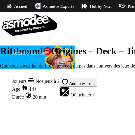
Accueil
Asmodee Experts
Hobby Next
Prin
Riftbound : Origines – Deck – J
Accueil
Riftbound : Origines - Deck - Jinx FR (4)
Que vous soyez fan de LoL, nouveau ou pas dans l'univers des jeux de c
Joueurs
Nos jeux à 2
Add to wishlist
Age
14+
Où acheter ?
Durée
20 min