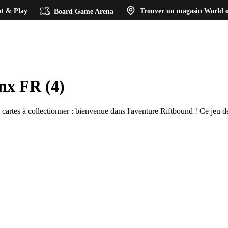
t & Play
Board Game Arena
Trouver un magasin
World o
inx FR (4)
artes à collectionner : bienvenue dans l'aventure Riftbound ! Ce jeu de