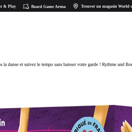
t & Play
Board Game Arena
Trouver un magasin
World o
ns la danse et suivez le tempo sans baisser votre garde ! Rythme and Bou