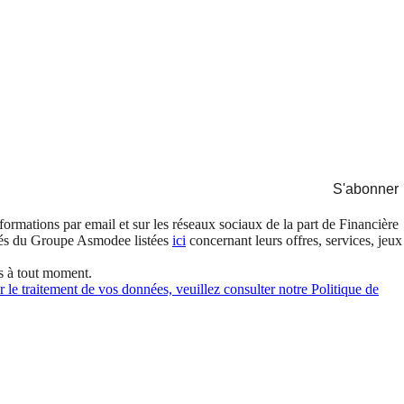
S'abonner
formations par email et sur les réseaux sociaux de la part de Financière
és du Groupe Asmodee listées
ici
concernant leurs offres, services, jeux
s à tout moment.
 le traitement de vos données, veuillez consulter notre Politique de