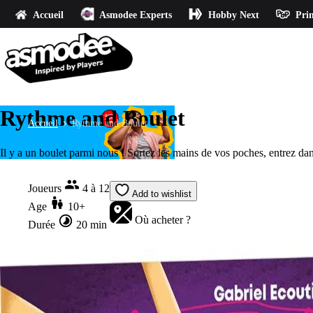
Accueil
Asmodee Experts
Hobby Next
Prin
Rythme and Boulet
Accueil
Rythme and Boulet
Il y a un boulet parmi nous ! Sortez les mains de vos poches, entrez da
Joueurs
4 à 12
Add to wishlist
Age
10+
Où acheter ?
Durée
20 min