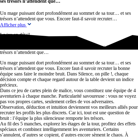
ses trésors n’attendent que…
Un mage puissant dort profondément au sommet de sa tour… et ses
trésors n’attendent que vous. Encore faut-il savoir recruter…
Afficher plus
Le jeu en détail
Un mage puissant dort profondément au sommet de sa tour… et ses
trésors n’attendent que…
Un mage puissant dort profondément au sommet de sa tour… et ses
trésors n’attendent que vous. Encore faut-il savoir recruter la bonne
équipe sans faire le moindre bruit. Dans Silence, on pille !, chaque
décision compte et chaque regard autour de la table devient un indice
précieux.
Dans ce jeu de cartes plein de malice, vous constituez une équipe de 4
aventuriers à chaque manche. Particularité savoureuse : vous ne voyez
pas vos propres cartes, seulement celles de vos adversaires.
Observation, déduction et intuition deviennent vos meilleurs alliés pour
recruter les profils les plus discrets. Car ici, tout est une question de
bruit : l’équipe la plus silencieuse remporte les trésors.
Au fil des 5 manches, explorez les étages de la tour, profitez des effets
spéciaux et combinez intelligemment les aventuriers. Certains
s’annulent, d’autres se copient, d’autres encore sèment le chaos. À