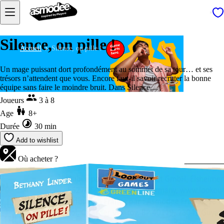
Silence, on pille !
Accueil
Silence, on pille !
Un mage puissant dort profondément au sommet de sa tour… et ses
trésors n’attendent que vous. Encore faut-il savoir recruter la bonne
équipe sans faire le moindre bruit. Dans Silence,...
Joueurs
3 à 8
Age
8+
Durée
30 min
Add to wishlist
Où acheter ?