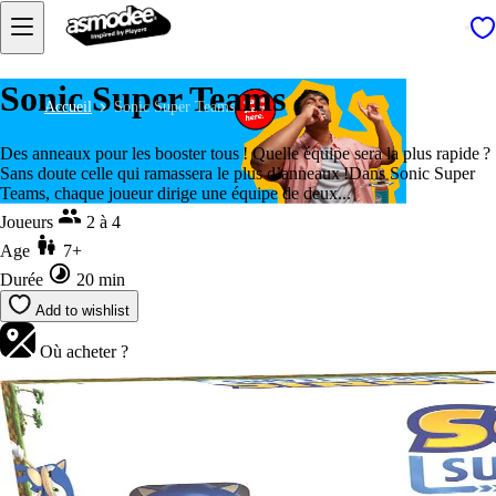
Sonic Super Teams
Accueil
Sonic Super Teams
Des anneaux pour les booster tous ! Quelle équipe sera la plus rapide ?
Sans doute celle qui ramassera le plus d’anneaux !Dans Sonic Super
Teams, chaque joueur dirige une équipe de deux...
Joueurs
2 à 4
Age
7+
Durée
20 min
Add to wishlist
Où acheter ?