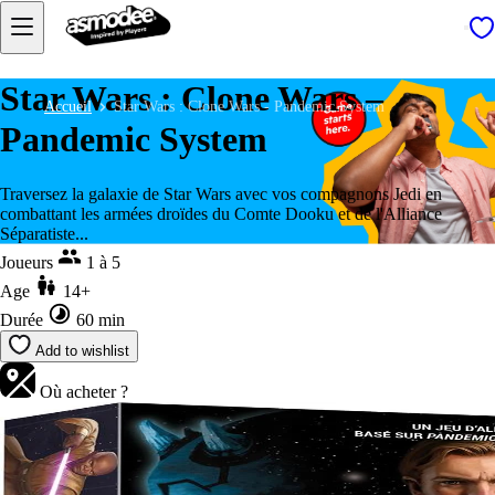
Star Wars : Clone Wars –
Accueil
Star Wars : Clone Wars - Pandemic System
Pandemic System
Traversez la galaxie de Star Wars avec vos compagnons Jedi en
combattant les armées droïdes du Comte Dooku et de l'Alliance
Séparatiste...
Joueurs
1 à 5
Age
14+
Durée
60 min
Add to wishlist
Où acheter ?