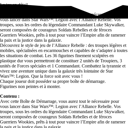
Le jeu en détail
Avec cette Boîte de Démarrage, vous aurez tout le nécessaire pour
vous lancer dans Star Wars™: Legion avec l’Alliance Rebelle. Vos
troupes, sous les ordres du légendaire Commandant Luke Skywalker,
seront composées de courageux Soldats Rebelles et de féroces
Guerriers Wookies, prêts à tout pour vaincre l’Empire afin de ramener
la paix et la justice dans la galaxie.
Découvrez le style de jeu de l’Alliance Rebelle : des troupes légères et
mobiles, spécialisées en escarmouches et capables de s’adapter à toutes
les situations de combat. Les 36 figurines finement sculptées en
plastique dur vous permettront de constituer 2 unités de Troupiers, 3
unités de Forces spéciales et 1 Commandant. Combattez la tyrannie et
vivez une aventure unique dans la galaxie très lointaine de Star
Wars™: Legion. Que la force soit avec vous !
Chaque joueur doit posséder sa propre boîte de démarrage.
Figurines non peintes et à monter.
Contenu :
Avec cette Boîte de Démarrage, vous aurez tout le nécessaire pour
vous lancer dans Star Wars™: Legion avec l’Alliance Rebelle. Vos
troupes, sous les ordres du légendaire Commandant Luke Skywalker,
seront composées de courageux Soldats Rebelles et de féroces
Guerriers Wookies, prêts à tout pour vaincre l’Empire afin de ramener
la paix et la justice dans la galaxie.