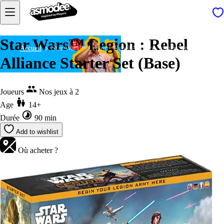
Star Wars™ Legion : Rebel
Accueil
Star Wars™ Legion : Rebel Alliance Starter Set (Base)
Alliance Starter Set (Base)
Joueurs
Nos jeux à 2
Age
14+
Durée
90 min
Add to wishlist
Où acheter ?