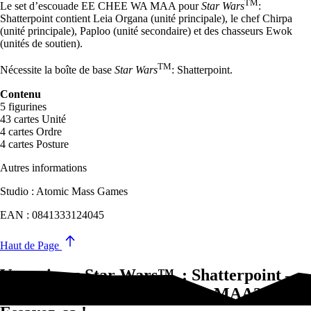
TM
Le set d’escouade EE CHEE WA MAA pour
Star Wars
:
Shatterpoint contient Leia Organa (unité principale), le chef Chirpa
(unité principale), Paploo (unité secondaire) et des chasseurs Ewok
(unités de soutien).
TM
Nécessite la boîte de base
Star Wars
: Shatterpoint.
Contenu
5 figurines
43 cartes Unité
4 cartes Ordre
4 cartes Posture
Autres informations
Studio : Atomic Mass Games
EAN : 0841333124045
Haut de Page
Vous aimez Star Wars™ : Shatterpoint –
set d’escouade EE CHEE WA MAA?