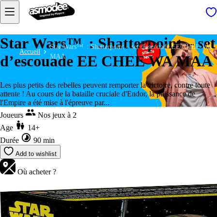
Star Wars™ : Shatterpoint – set
Star Wars™ : Shatterpoint – set d'escouade EE CHEE WA
Accueil
d’escouade EE CHEE WA MAA
MAA
Les plus petits des rebelles peuvent remporter la victoire, contre toute
attente ! Au cours de la bataille cruciale d'Endor, la puissance de
l'Empire a été mise à l'épreuve par...
Joueurs
Nos jeux à 2
Age
14+
Durée
90 min
Add to wishlist
Où acheter ?