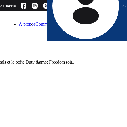
Se
f Players
À propos
Comment choisir ?
Blog
Espace Pro
Contact
 Goals et la boîte Duty &amp; Freedom (où...