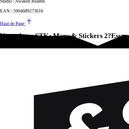
Studio : Awaken Realms
EAN : 5904689273616
Haut de Page
Vous aimez STK: Maps & Stickers 2?Essaye