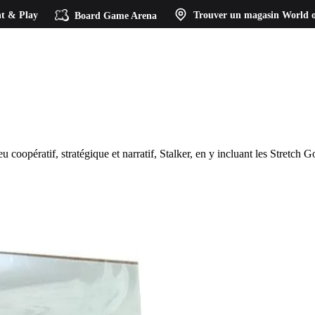
t & Play
Board Game Arena
Trouver un magasin
World o
u coopératif, stratégique et narratif, Stalker, en y incluant les Stretch