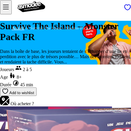
Survive The Island – Monster
Accueil
Survive The Island - Monster Pack FR
Pack FR
Dans la boîte de base, les joueurs tentaient de s’échapper d’une île en
perdition avec le plus de trésors possible… Mais des monstres rôdaient
et rendaient la tache difficile. Vous...
Joueurs
2 à 5
Age
8+
Durée
45 min
Add to wishlist
Où acheter ?