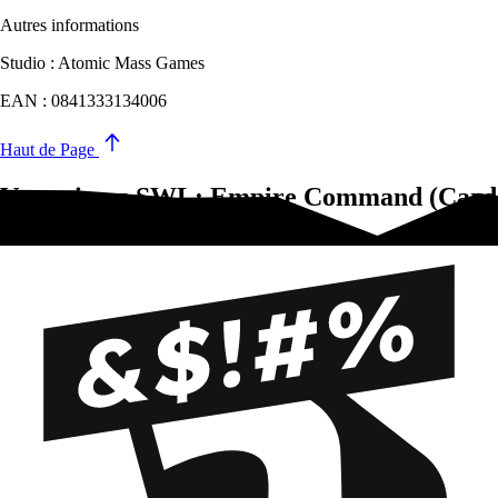
Autres informations
Studio : Atomic Mass Games
EAN : 0841333134006
Haut de Page
Vous aimez SWL: Empire Command (Card
Pack)?Essayez-ça !