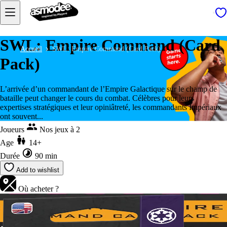
SWL: Empire Command (Card
Accueil
SWL: Empire Command (Card Pack)
Pack)
L’arrivée d’un commandant de l’Empire Galactique sur le champ de
bataille peut changer le cours du combat. Célèbres pour leurs
expertises stratégiques et leur opiniâtreté, les commandants Impériaux
ont souvent...
Joueurs
Nos jeux à 2
Age
14+
Durée
90 min
Add to wishlist
Où acheter ?