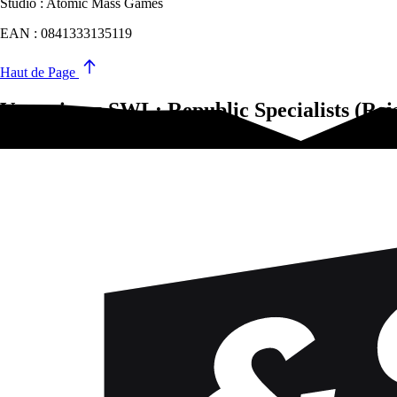
Studio : Atomic Mass Games
EAN : 0841333135119
Haut de Page
Vous aimez SWL: Republic Specialists​​ (Rei