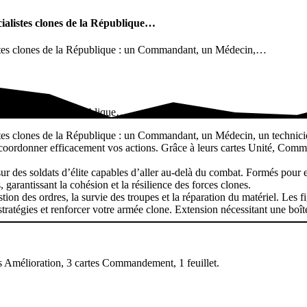
ialistes clones de la République…
istes clones de la République : un Commandant, un Médecin,…
stes clones de la République…
stes clones de la République : un Commandant, un Médecin, un technici
 coordonner efficacement vos actions. Grâce à leurs cartes Unité, Comma
r des soldats d’élite capables d’aller au-delà du combat. Formés pour ex
garantissant la cohésion et la résilience des forces clones.
stion des ordres, la survie des troupes et la réparation du matériel. Les 
s stratégies et renforcer votre armée clone. Extension nécessitant une b
tes Amélioration, 3 cartes Commandement, 1 feuillet.