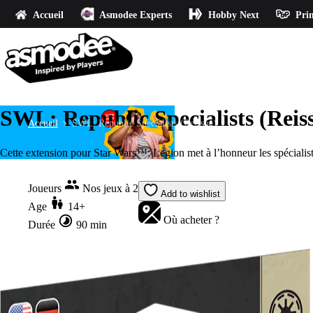
Accueil
Asmodee Experts
Hobby Next
Prin
SWL: Republic Specialists​​ (Reis
Accueil
SWL: Republic Specialists​​ (Reissue)
Cette extension pour Star Wars™: Legion met à l’honneur les spécialis
Joueurs
Nos jeux à 2
Add to wishlist
Age
14+
Où acheter ?
Durée
90 min