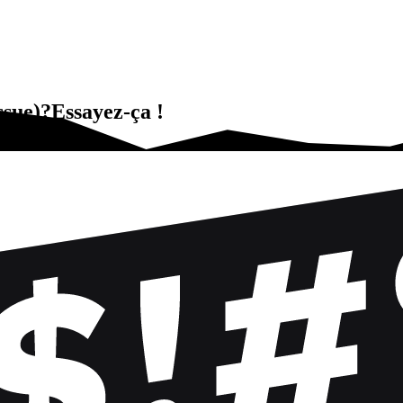
ssue)?Essayez-ça !