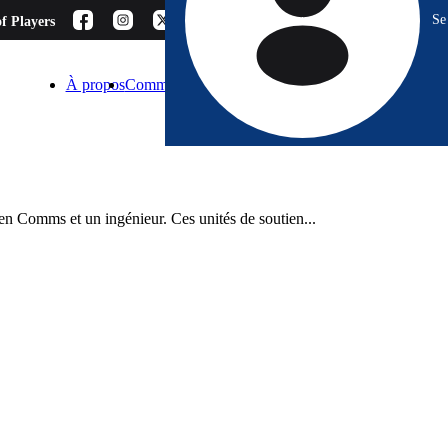
Se
f Players
À propos
Comment choisir ?
Blog
Espace Pro
Contact
n Comms et un ingénieur. Ces unités de soutien...