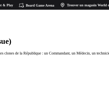
t & Play
Board Game Arena
Trouver un magasin
World o
sue)
tes clones de la République : un Commandant, un Médecin, un technicie