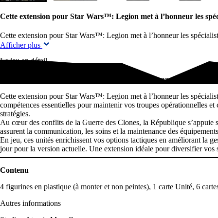
Cette extension pour Star Wars™: Legion met à l’honneur les spéc
Cette extension pour Star Wars™: Legion met à l’honneur les spécial
Afficher plus
Le jeu en détail
Cette extension pour Star Wars™: Legion met à l’honneur les spéciali
Cette extension pour Star Wars™: Legion met à l’honneur les spéciali
compétences essentielles pour maintenir vos troupes opérationnelles et
stratégies.
Au cœur des conflits de la Guerre des Clones, la République s’appuie su
assurent la communication, les soins et la maintenance des équipements, 
En jeu, ces unités enrichissent vos options tactiques en améliorant la ge
jour pour la version actuelle. Une extension idéale pour diversifier vo
Contenu
4 figurines en plastique (à monter et non peintes), 1 carte Unité, 6 car
Autres informations