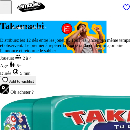
Takamachi
Accueil
Takamachi
Distribuez les 12 dés entre les joueurs. Tous les lancent en même temps
et observent. Le premier à repérer la forme ou la couleur majoritaire
l’annonce et retourne le sablier....
Joueurs
2 à 4
Age
5+
Durée
5 min
Add to wishlist
Où acheter ?