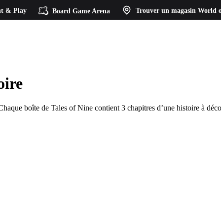
t & Play
Board Game Arena
Trouver un magasin
World o
oire
haque boîte de Tales of Nine contient 3 chapitres d’une histoire à décou