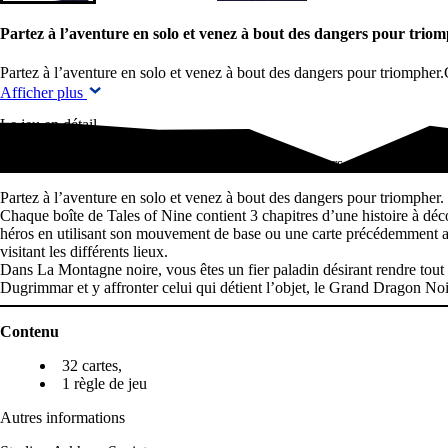
Partez à l’aventure en solo et venez à bout des dangers pour tri
Partez à l’aventure en solo et venez à bout des dangers pour triomphe
Afficher plus
Le jeu en détail
Partez à l’aventure en solo et venez à bout des dangers pour triomphe
Partez à l’aventure en solo et venez à bout des dangers pour triompher.
Chaque boîte de Tales of Nine contient 3 chapitres d’une histoire à déco
héros en utilisant son mouvement de base ou une carte précédemment acq
visitant les différents lieux.
Dans La Montagne noire, vous êtes un fier paladin désirant rendre tout s
Dugrimmar et y affronter celui qui détient l’objet, le Grand Dragon N
Contenu
32 cartes,
1 règle de jeu
Autres informations