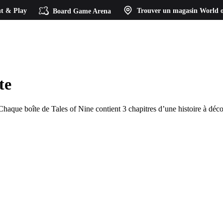
t & Play
Board Game Arena
Trouver un magasin
World o
te
haque boîte de Tales of Nine contient 3 chapitres d’une histoire à décou