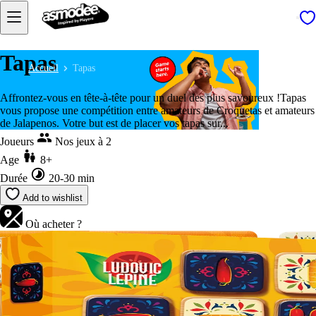
Tapas
Accueil
Tapas
Affrontez-vous en tête-à-tête pour un duel des plus savoureux !Tapas
vous propose une compétition entre amateurs de Croquetas et amateurs
de Jalapenos. Votre but est de placer vos tapas sur...
Joueurs
Nos jeux à 2
Age
8+
Durée
20-30 min
Add to wishlist
Où acheter ?