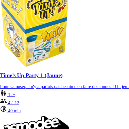
Time’s Up Party 1 (Jaune)
Pour s'amuser, il n'y a parfois pas besoin d'en faire des tonnes ! Un je
12+
4 à 12
40 min