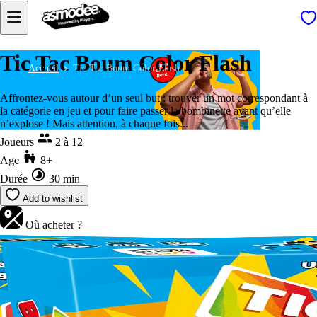
Tic Tac Boum Color Flash
Accueil
Tic Tac Boum Color Flash
Affrontez-vous autour d’un seul but : trouver un mot correspondant à
la catégorie en jeu et pour faire passer la bombinette avant qu’elle
n’explose ! Mais attention, à chaque fois...
Joueurs
2 à 12
Age
8+
Durée
30 min
Add to wishlist
Où acheter ?