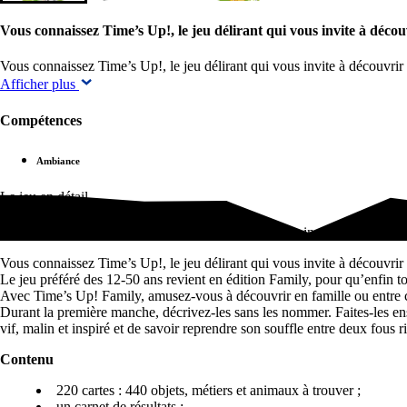
Vous connaissez Time’s Up!, le jeu délirant qui vous invite à déco
Vous connaissez Time’s Up!, le jeu délirant qui vous invite à découvri
Afficher plus
Compétences
Ambiance
Le jeu en détail
Vous connaissez Time’s Up!, le jeu délirant qui vous invite à découvri
Vous connaissez Time’s Up!, le jeu délirant qui vous invite à découvrir 
Le jeu préféré des 12-50 ans revient en édition Family, pour qu’enfin to
Avec Time’s Up! Family, amusez-vous à découvrir en famille ou entre c
Durant la première manche, décrivez-les sans les nommer. Faites-les ensu
vif, malin et inspiré et de savoir reprendre son souffle entre deux fous ri
Contenu
220 cartes : 440 objets, métiers et animaux à trouver ;
un carnet de résultats ;