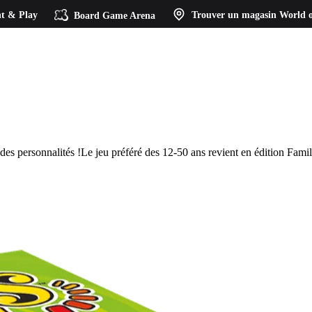
t & Play
Board Game Arena
Trouver un magasin
World o
des personnalités !Le jeu préféré des 12-50 ans revient en édition Family