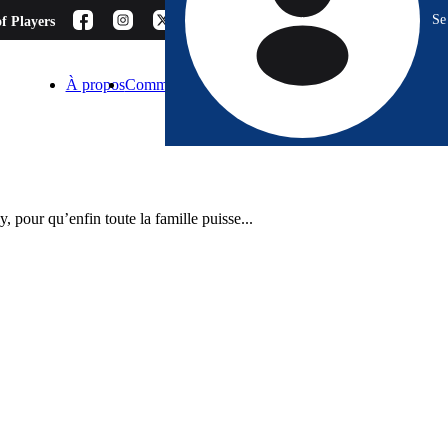
Se
f Players
À propos
Comment choisir ?
Blog
Espace Pro
Contact
, pour qu’enfin toute la famille puisse...