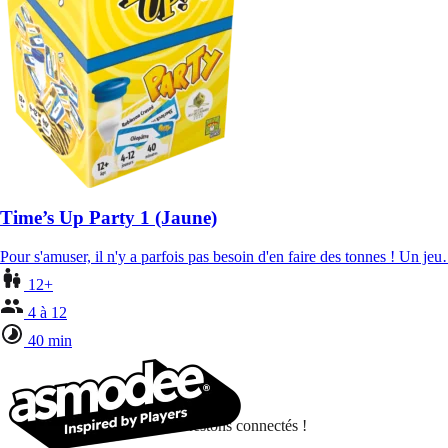
Time’s Up Party 1 (Jaune)
Pour s'amuser, il n'y a parfois pas besoin d'en faire des tonnes ! Un je
12+
4 à 12
40 min
Restons connectés !