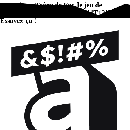
Vous aimez Trône de Fer, le jeu de
figurines : Cavaliers Dothraki [T12]?
Essayez-ça !