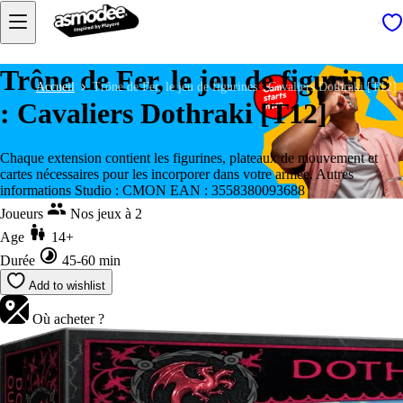
Trône de Fer, le jeu de figurines
Accueil
Trône de Fer, le jeu de figurines : Cavaliers Dothraki [T12]
: Cavaliers Dothraki [T12]
Chaque extension contient les figurines, plateaux de mouvement et
cartes nécessaires pour les incorporer dans votre armée. Autres
informations Studio : CMON EAN : 3558380093688
Joueurs
Nos jeux à 2
Age
14+
Durée
45-60 min
Add to wishlist
Où acheter ?