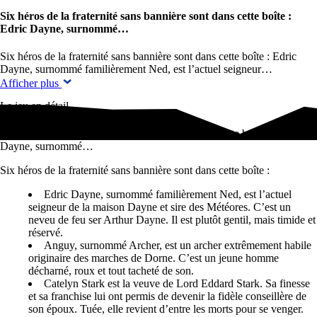
Six héros de la fraternité sans bannière sont dans cette boîte :
Edric Dayne, surnommé…
Six héros de la fraternité sans bannière sont dans cette boîte : Edric
Dayne, surnommé familièrement Ned, est l’actuel seigneur…
Afficher plus
Le jeu en détail
Six héros de la fraternité sans bannière sont dans cette boîte : Edric
Dayne, surnommé…
Six héros de la fraternité sans bannière sont dans cette boîte :
Edric Dayne, surnommé familièrement Ned, est l’actuel
seigneur de la maison Dayne et sire des Météores. C’est un
neveu de feu ser Arthur Dayne. Il est plutôt gentil, mais timide et
réservé.
Anguy, surnommé Archer, est un archer extrêmement habile
originaire des marches de Dorne. C’est un jeune homme
décharné, roux et tout tacheté de son.
Catelyn Stark est la veuve de Lord Eddard Stark. Sa finesse
et sa franchise lui ont permis de devenir la fidèle conseillère de
son époux. Tuée, elle revient d’entre les morts pour se venger.