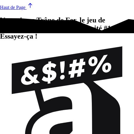
Haut de Page
Vous aimez Trône de Fer, le jeu de
figurines : Héros de la Fraternité #1 [F31]?
Essayez-ça !