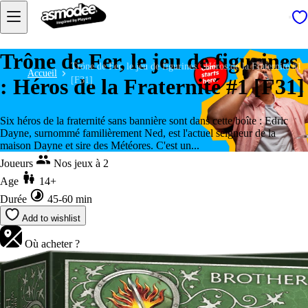
Trône de Fer, le jeu de figurines
Trône de Fer, le jeu de figurines : Héros de la Fraternité #1
Accueil
: Héros de la Fraternité #1 [F31]
[F31]
Six héros de la fraternité sans bannière sont dans cette boîte : Edric
Dayne, surnommé familièrement Ned, est l'actuel seigneur de la
maison Dayne et sire des Météores. C'est un...
Joueurs
Nos jeux à 2
Age
14+
Durée
45-60 min
Add to wishlist
Où acheter ?