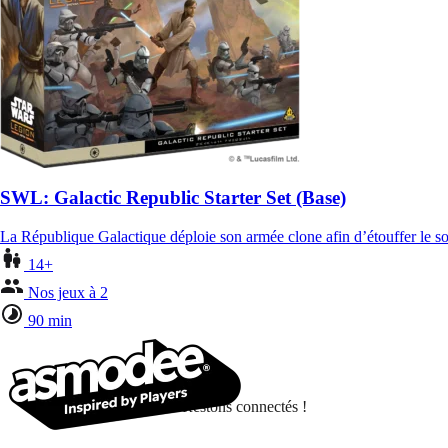
SWL: Galactic Republic Starter Set (Base)
La République Galactique déploie son armée clone afin d’étouffer le so
14+
Nos jeux à 2
90 min
Restons connectés !