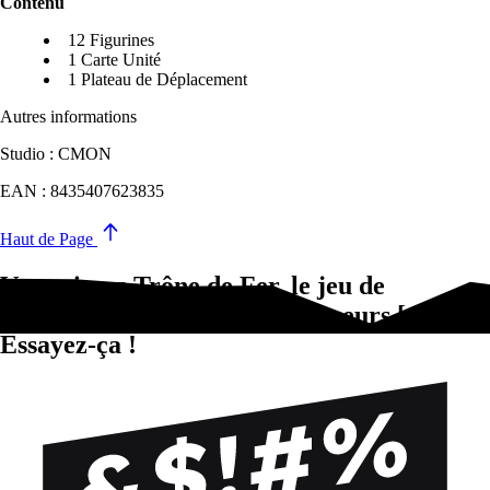
Contenu
12 Figurines
1 Carte Unité
1 Plateau de Déplacement
Autres informations
Studio : CMON
EAN : 8435407623835
Haut de Page
Vous aimez Trône de Fer, le jeu de
figurines : Patrouilleurs Chasseurs [GN2]?
Essayez-ça !