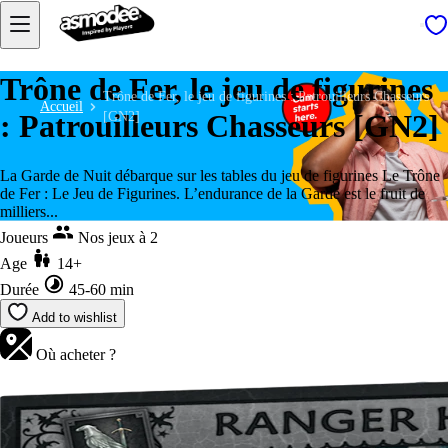
Trône de Fer, le jeu de figurines
Trône de Fer, le jeu de figurines : Patrouilleurs Chasseurs
Accueil
: Patrouilleurs Chasseurs [GN2]
[GN2]
La Garde de Nuit débarque sur les tables du jeu de figurines Le Trône
de Fer : Le Jeu de Figurines. L’endurance de la Garde est le fruit de
milliers...
Joueurs
Nos jeux à 2
Age
14+
Durée
45-60 min
Add to wishlist
Où acheter ?