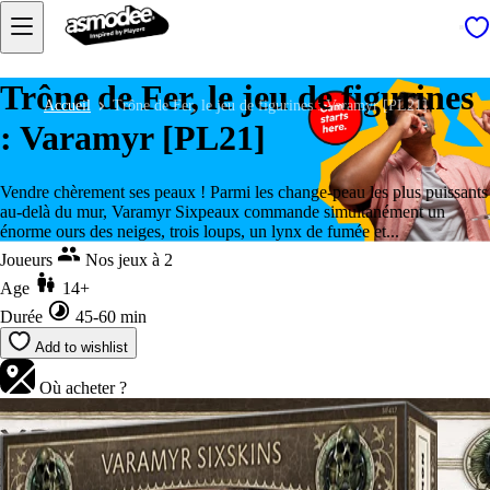
Trône de Fer, le jeu de figurines
Accueil
Trône de Fer, le jeu de figurines : Varamyr [PL21]
: Varamyr [PL21]
Vendre chèrement ses peaux ! Parmi les change-peau les plus puissants
au-delà du mur, Varamyr Sixpeaux commande simultanément un
énorme ours des neiges, trois loups, un lynx de fumée et...
Joueurs
Nos jeux à 2
Age
14+
Durée
45-60 min
Add to wishlist
Où acheter ?