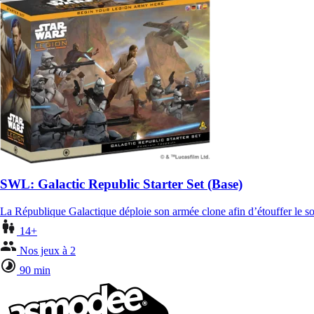
SWL: Galactic Republic Starter Set (Base)
La République Galactique déploie son armée clone afin d’étouffer le so
14+
Nos jeux à 2
90 min