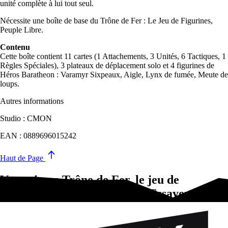
unité complète à lui tout seul.
Nécessite une boîte de base du Trône de Fer : Le Jeu de Figurines,
Peuple Libre.
Contenu
Cette boîte contient 11 cartes (1 Attachements, 3 Unités, 6 Tactiques, 1
Règles Spéciales), 3 plateaux de déplacement solo et 4 figurines de
Héros Baratheon : Varamyr Sixpeaux, Aigle, Lynx de fumée, Meute de
loups.
Autres informations
Studio : CMON
EAN : 0889696015242
Haut de Page
Vous aimez Trône de Fer, le jeu de
figurines : Varamyr [PL21]?Essayez-ça !