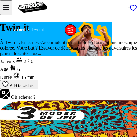
Twin it
Accueil
Twin it
À Twin it, les cartes s’accumulent sur la table en formant une mosaïque
colorée. Votre but ? Essayer de détecter plus vite que les adversaires les
paires de cartes aux...
Joueurs
2 à 6
Age
6+
Durée
15 min
Add to wishlist
Où acheter ?