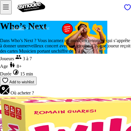
Who’s Next
Accueil
Who's Next
Dans Who’s Next ? Vous incarnez un musicien renommé qui s’apprête
à donner unmerveilleux concert avec son groupe. Chaque joueur reçoit
des cartes Musicien portant unchiffre de 1 à 6....
Joueurs
3 à 7
Age
8+
Durée
15 min
Add to wishlist
Où acheter ?