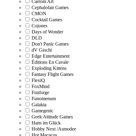
Carrom Art
Cephalofair Games
CMON
Cocktail Games
Cojones
Days of Wonder
DLD
Don't Panic Games
dV Giochi
Edge Entertainment
Éditions En Cavale
Exploding Kittens
Fantasy Flight Games
FlexiQ
FoxMind
Funforge
Funomenum
Galakta
Gamegenic
Geek Attitude Games
Hans im Glück
Hobby Next /Asmodee
Hot Macacos