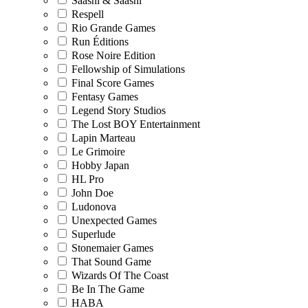
Saashi & Saashi
Respell
Rio Grande Games
Run Éditions
Rose Noire Edition
Fellowship of Simulations
Final Score Games
Fentasy Games
Legend Story Studios
The Lost BOY Entertainment
Lapin Marteau
Le Grimoire
Hobby Japan
HL Pro
John Doe
Ludonova
Unexpected Games
Superlude
Stonemaier Games
That Sound Game
Wizards Of The Coast
Be In The Game
HABA