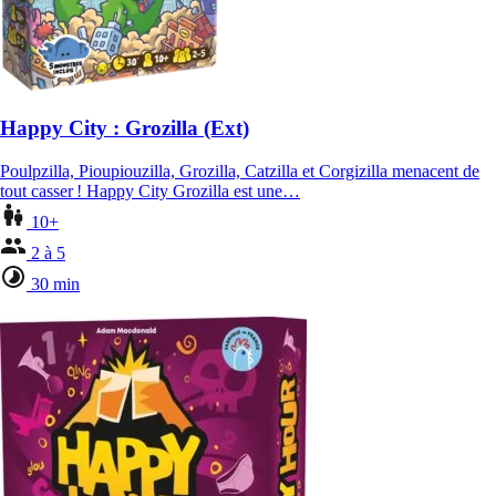
Happy City : Grozilla (Ext)
Poulpzilla, Pioupiouzilla, Grozilla, Catzilla et Corgizilla menacent de
tout casser ! Happy City Grozilla est une…
10+
2 à 5
30 min