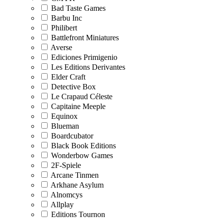
Bad Taste Games
Barbu Inc
Philibert
Battlefront Miniatures
Averse
Ediciones Primigenio
Les Editions Derivantes
Elder Craft
Detective Box
Le Crapaud Céleste
Capitaine Meeple
Equinox
Blueman
Boardcubator
Black Book Editions
Wonderbow Games
2F-Spiele
Arcane Tinmen
Arkhane Asylum
Alnomcys
Allplay
Editions Tournon