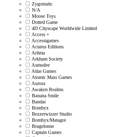
Zygomatic
N/A
Moose Toys
Dotted Game
4D Cityscape Worldwide Limited
Access +
Accessigames
Actarus Editions
Aritma
Arkham Society
Asmodee
Atlas Games
Atomic Mass Games
Aurora
Awaken Realms
Banana Smile
Bandai
Bombyx
Bezzerwizzer Studio
Bombyx/Matagot
Bragelonne
Captain Games