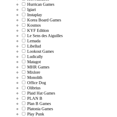
Hurrican Games
Igiari
Instaplay
Korea Board Games
Kosmos
KYF Edition
Le Sens des Aiguilles
Lemada
Libellud
Lookout Games
Ludically
Matagot
MHR Games
Mixlore
Monolith
Office Dog
Olibrius
Plaid Hat Games
PLAN B
Plan B Games
Platonia Games
Play Punk