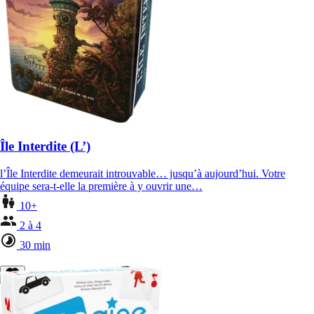
Île Interdite (L’)
l’Île Interdite demeurait introuvable… jusqu’à aujourd’hui. Votre
équipe sera-t-elle la première à y ouvrir une…
10+
2 à 4
30 min