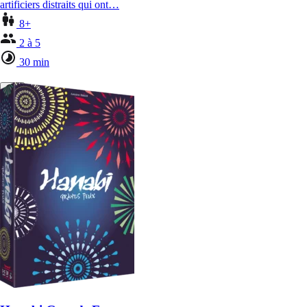
artificiers distraits qui ont…
8+
2 à 5
30 min