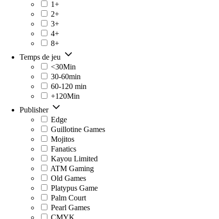
1+
2+
3+
4+
8+
Temps de jeu
<30Min
30-60min
60-120 min
+120Min
Publisher
Edge
Guillotine Games
Mojitos
Fanatics
Kayou Limited
ATM Gaming
Old Games
Platypus Game
Palm Court
Pearl Games
CMYK