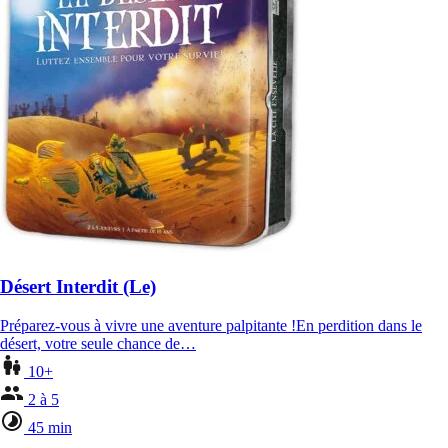
Désert Interdit (Le)
Préparez-vous à vivre une aventure palpitante !En perdition dans le
désert, votre seule chance de…
10+
2 à 5
45 min