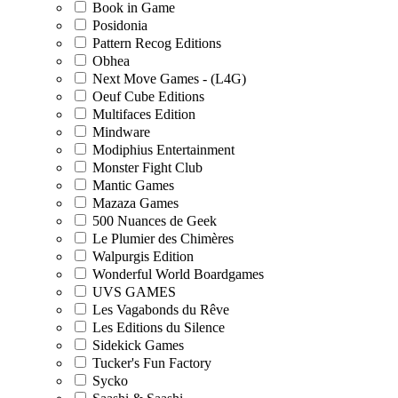
Book in Game
Posidonia
Pattern Recog Editions
Obhea
Next Move Games - (L4G)
Oeuf Cube Editions
Multifaces Edition
Mindware
Modiphius Entertainment
Monster Fight Club
Mantic Games
Mazaza Games
500 Nuances de Geek
Le Plumier des Chimères
Walpurgis Edition
Wonderful World Boardgames
UVS GAMES
Les Vagabonds du Rêve
Les Editions du Silence
Sidekick Games
Tucker's Fun Factory
Sycko