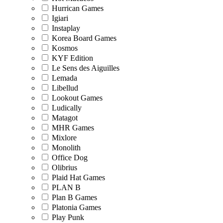
Hurrican Games
Igiari
Instaplay
Korea Board Games
Kosmos
KYF Edition
Le Sens des Aiguilles
Lemada
Libellud
Lookout Games
Ludically
Matagot
MHR Games
Mixlore
Monolith
Office Dog
Olibrius
Plaid Hat Games
PLAN B
Plan B Games
Platonia Games
Play Punk