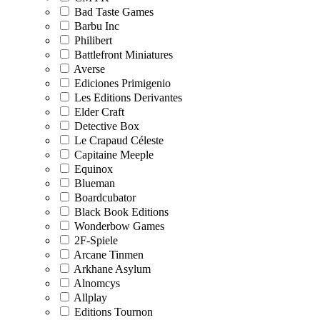
Bad Taste Games
Barbu Inc
Philibert
Battlefront Miniatures
Averse
Ediciones Primigenio
Les Editions Derivantes
Elder Craft
Detective Box
Le Crapaud Céleste
Capitaine Meeple
Equinox
Blueman
Boardcubator
Black Book Editions
Wonderbow Games
2F-Spiele
Arcane Tinmen
Arkhane Asylum
Alnomcys
Allplay
Editions Tournon