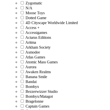
Zygomatic
N/A
Moose Toys
Dotted Game
4D Cityscape Worldwide Limited
Access +
Accessigames
Actarus Editions
Aritma
Arkham Society
Asmodee
Atlas Games
Atomic Mass Games
Aurora
Awaken Realms
Banana Smile
Bandai
Bombyx
Bezzerwizzer Studio
Bombyx/Matagot
Bragelonne
Captain Games