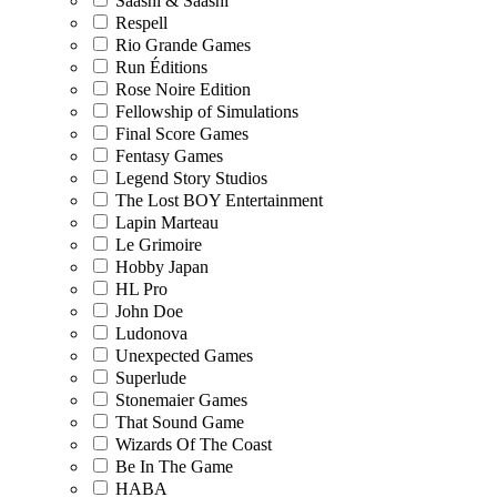
Saashi & Saashi
Respell
Rio Grande Games
Run Éditions
Rose Noire Edition
Fellowship of Simulations
Final Score Games
Fentasy Games
Legend Story Studios
The Lost BOY Entertainment
Lapin Marteau
Le Grimoire
Hobby Japan
HL Pro
John Doe
Ludonova
Unexpected Games
Superlude
Stonemaier Games
That Sound Game
Wizards Of The Coast
Be In The Game
HABA