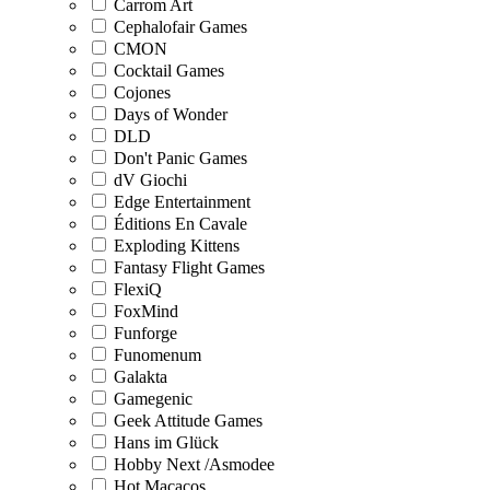
Carrom Art
Cephalofair Games
CMON
Cocktail Games
Cojones
Days of Wonder
DLD
Don't Panic Games
dV Giochi
Edge Entertainment
Éditions En Cavale
Exploding Kittens
Fantasy Flight Games
FlexiQ
FoxMind
Funforge
Funomenum
Galakta
Gamegenic
Geek Attitude Games
Hans im Glück
Hobby Next /Asmodee
Hot Macacos