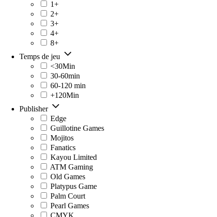
1+
2+
3+
4+
8+
Temps de jeu
<30Min
30-60min
60-120 min
+120Min
Publisher
Edge
Guillotine Games
Mojitos
Fanatics
Kayou Limited
ATM Gaming
Old Games
Platypus Game
Palm Court
Pearl Games
CMYK