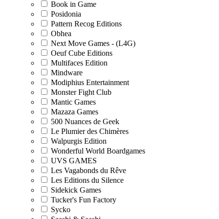
Book in Game
Posidonia
Pattern Recog Editions
Obhea
Next Move Games - (L4G)
Oeuf Cube Editions
Multifaces Edition
Mindware
Modiphius Entertainment
Monster Fight Club
Mantic Games
Mazaza Games
500 Nuances de Geek
Le Plumier des Chimères
Walpurgis Edition
Wonderful World Boardgames
UVS GAMES
Les Vagabonds du Rêve
Les Editions du Silence
Sidekick Games
Tucker's Fun Factory
Sycko