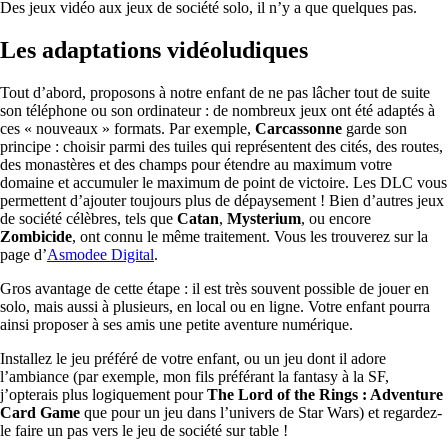
Des jeux vidéo aux jeux de société solo, il n’y a que quelques pas.
Les adaptations vidéoludiques
Tout d’abord, proposons à notre enfant de ne pas lâcher tout de suite
son téléphone ou son ordinateur : de nombreux jeux ont été adaptés à
ces « nouveaux » formats. Par exemple,
Carcassonne
garde son
principe : choisir parmi des tuiles qui représentent des cités, des routes,
des monastères et des champs pour étendre au maximum votre
domaine et accumuler le maximum de point de victoire. Les DLC vous
permettent d’ajouter toujours plus de dépaysement ! Bien d’autres jeux
de société célèbres, tels que
Catan
,
Mysterium
, ou encore
Zombicide
, ont connu le même traitement. Vous les trouverez sur la
page d’
Asmodee Digital
.
Gros avantage de cette étape : il est très souvent possible de jouer en
solo, mais aussi à plusieurs, en local ou en ligne. Votre enfant pourra
ainsi proposer à ses amis une petite aventure numérique.
Installez le jeu préféré de votre enfant, ou un jeu dont il adore
l’ambiance (par exemple, mon fils préférant la fantasy à la SF,
j’opterais plus logiquement pour
The Lord of the Rings : Adventure
Card Game
que pour un jeu dans l’univers de Star Wars) et regardez-
le faire un pas vers le jeu de société sur table !