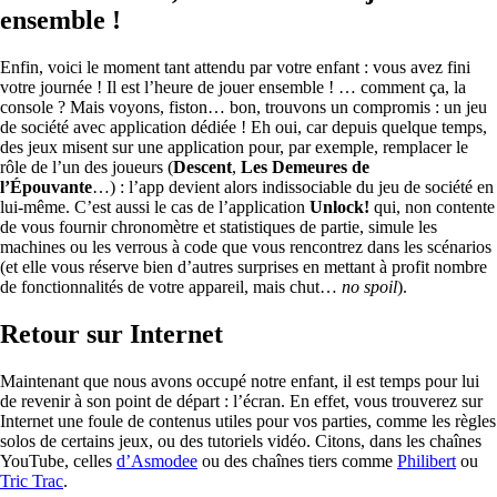
ensemble !
Enfin, voici le moment tant attendu par votre enfant : vous avez fini
votre journée ! Il est l’heure de jouer ensemble ! … comment ça, la
console ? Mais voyons, fiston… bon, trouvons un compromis : un jeu
de société avec application dédiée ! Eh oui, car depuis quelque temps,
des jeux misent sur une application pour, par exemple, remplacer le
rôle de l’un des joueurs (
Descent
,
Les Demeures de
l’Épouvante
…) : l’app devient alors indissociable du jeu de société en
lui-même. C’est aussi le cas de l’application
Unlock!
qui, non contente
de vous fournir chronomètre et statistiques de partie, simule les
machines ou les verrous à code que vous rencontrez dans les scénarios
(et elle vous réserve bien d’autres surprises en mettant à profit nombre
de fonctionnalités de votre appareil, mais chut…
no spoil
).
Retour sur Internet
Maintenant que nous avons occupé notre enfant, il est temps pour lui
de revenir à son point de départ : l’écran. En effet, vous trouverez sur
Internet une foule de contenus utiles pour vos parties, comme les règles
solos de certains jeux, ou des tutoriels vidéo. Citons, dans les chaînes
YouTube, celles
d’Asmodee
ou des chaînes tiers comme
Philibert
ou
Tric Trac
.