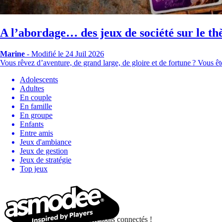
A l’abordage… des jeux de société sur le th
Marine
-
Modifié le 24 Juil 2026
Vous rêvez d’aventure, de grand large, de gloire et de fortune ? Vous ê
Adolescents
Adultes
En couple
En famille
En groupe
Enfants
Entre amis
Jeux d'ambiance
Jeux de gestion
Jeux de stratégie
Top jeux
Restons connectés !