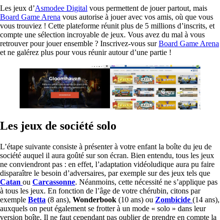
Les jeux d’
Asmodee Digital
vous permettent de jouer partout, mais
Board Game Arena
vous autorise à jouer avec vos amis, où que vous
vous trouviez ! Cette plateforme réunit plus de 5 millions d’inscrits, et
compte une sélection incroyable de jeux. Vous avez du mal à vous
retrouver pour jouer ensemble ? Inscrivez-vous sur
Board Game Arena
et ne galérez plus pour vous réunir autour d’une partie !
Les jeux de société solo
L’étape suivante consiste à présenter à votre enfant la boîte du jeu de
société auquel il aura goûté sur son écran. Bien entendu, tous les jeux
ne conviendront pas : en effet, l’adaptation vidéoludique aura pu faire
disparaître le besoin d’adversaires, par exemple sur des jeux tels que
Catan
ou
Carcassonne
. Néanmoins, cette nécessité ne s’applique pas
à tous les jeux. En fonction de l’âge de votre chérubin, citons par
exemple
Betta
(8 ans),
Wonderbook
(10 ans) ou
Zombicide
(14 ans),
auxquels on peut également se frotter à un mode « solo » dans leur
version boîte. Il ne faut cependant pas oublier de prendre en compte la