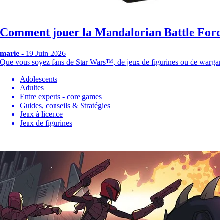
Comment jouer la Mandalorian Battle For
marie
- 19 Juin 2026
Que vous soyez fans de Star Wars™, de jeux de figurines ou de wa
Adolescents
Adultes
Entre experts - core games
Guides, conseils & Stratégies
Jeux à licence
Jeux de figurines