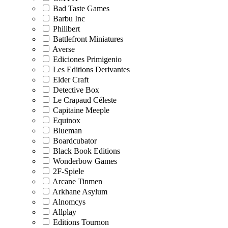
Bad Taste Games
Barbu Inc
Philibert
Battlefront Miniatures
Averse
Ediciones Primigenio
Les Editions Derivantes
Elder Craft
Detective Box
Le Crapaud Céleste
Capitaine Meeple
Equinox
Blueman
Boardcubator
Black Book Editions
Wonderbow Games
2F-Spiele
Arcane Tinmen
Arkhane Asylum
Alnomcys
Allplay
Editions Tournon