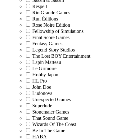
Saashi & Saashi
Respell
Rio Grande Games
Run Éditions
Rose Noire Edition
Fellowship of Simulations
Final Score Games
Fentasy Games
Legend Story Studios
The Lost BOY Entertainment
Lapin Marteau
Le Grimoire
Hobby Japan
HL Pro
John Doe
Ludonova
Unexpected Games
Superlude
Stonemaier Games
That Sound Game
Wizards Of The Coast
Be In The Game
HABA