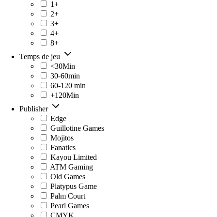
1+
2+
3+
4+
8+
Temps de jeu
<30Min
30-60min
60-120 min
+120Min
Publisher
Edge
Guillotine Games
Mojitos
Fanatics
Kayou Limited
ATM Gaming
Old Games
Platypus Game
Palm Court
Pearl Games
CMYK