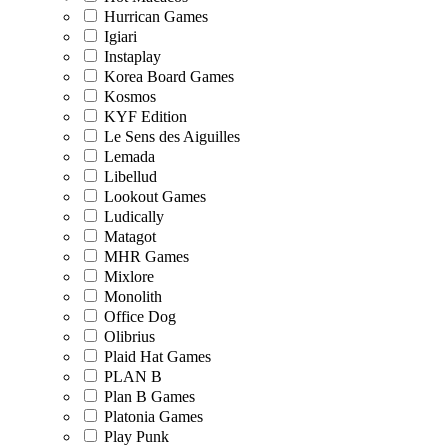
Hurrican Games
Igiari
Instaplay
Korea Board Games
Kosmos
KYF Edition
Le Sens des Aiguilles
Lemada
Libellud
Lookout Games
Ludically
Matagot
MHR Games
Mixlore
Monolith
Office Dog
Olibrius
Plaid Hat Games
PLAN B
Plan B Games
Platonia Games
Play Punk