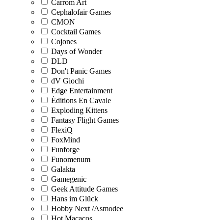
Carrom Art
Cephalofair Games
CMON
Cocktail Games
Cojones
Days of Wonder
DLD
Don't Panic Games
dV Giochi
Edge Entertainment
Éditions En Cavale
Exploding Kittens
Fantasy Flight Games
FlexiQ
FoxMind
Funforge
Funomenum
Galakta
Gamegenic
Geek Attitude Games
Hans im Glück
Hobby Next /Asmodee
Hot Macacos