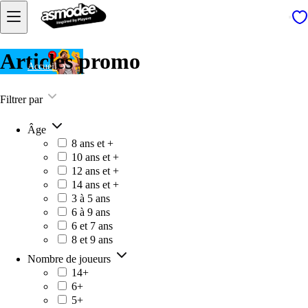
Articles promo
Accueil
Filtrer par
Âge
8 ans et +
10 ans et +
12 ans et +
14 ans et +
3 à 5 ans
6 à 9 ans
6 et 7 ans
8 et 9 ans
Nombre de joueurs
14+
6+
5+