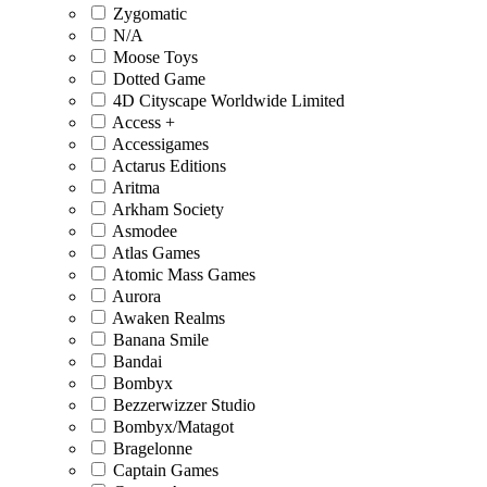
Zygomatic
N/A
Moose Toys
Dotted Game
4D Cityscape Worldwide Limited
Access +
Accessigames
Actarus Editions
Aritma
Arkham Society
Asmodee
Atlas Games
Atomic Mass Games
Aurora
Awaken Realms
Banana Smile
Bandai
Bombyx
Bezzerwizzer Studio
Bombyx/Matagot
Bragelonne
Captain Games