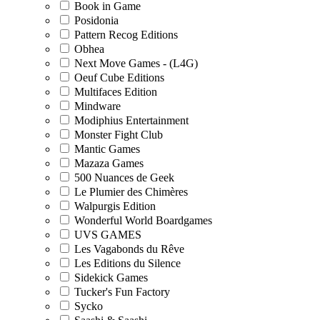
Book in Game
Posidonia
Pattern Recog Editions
Obhea
Next Move Games - (L4G)
Oeuf Cube Editions
Multifaces Edition
Mindware
Modiphius Entertainment
Monster Fight Club
Mantic Games
Mazaza Games
500 Nuances de Geek
Le Plumier des Chimères
Walpurgis Edition
Wonderful World Boardgames
UVS GAMES
Les Vagabonds du Rêve
Les Editions du Silence
Sidekick Games
Tucker's Fun Factory
Sycko