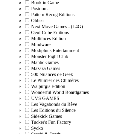
Book in Game
Posidonia
Pattern Recog Editions
Obhea
Next Move Games - (L4G)
Oeuf Cube Editions
Multifaces Edition
Mindware
Modiphius Entertainment
Monster Fight Club
Mantic Games
Mazaza Games
500 Nuances de Geek
Le Plumier des Chimères
Walpurgis Edition
Wonderful World Boardgames
UVS GAMES
Les Vagabonds du Rêve
Les Editions du Silence
Sidekick Games
Tucker's Fun Factory
Sycko