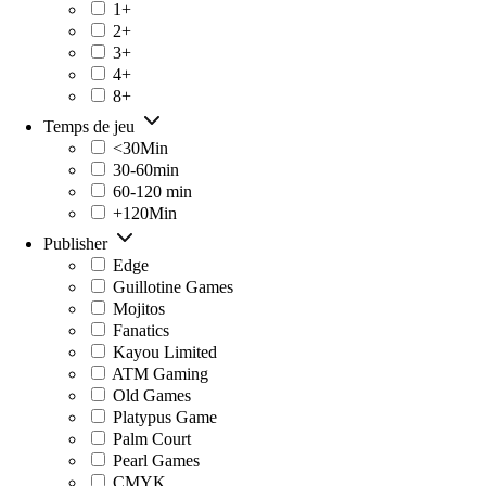
1+
2+
3+
4+
8+
Temps de jeu
<30Min
30-60min
60-120 min
+120Min
Publisher
Edge
Guillotine Games
Mojitos
Fanatics
Kayou Limited
ATM Gaming
Old Games
Platypus Game
Palm Court
Pearl Games
CMYK