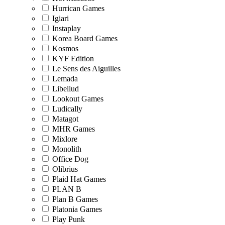
Hurrican Games
Igiari
Instaplay
Korea Board Games
Kosmos
KYF Edition
Le Sens des Aiguilles
Lemada
Libellud
Lookout Games
Ludically
Matagot
MHR Games
Mixlore
Monolith
Office Dog
Olibrius
Plaid Hat Games
PLAN B
Plan B Games
Platonia Games
Play Punk