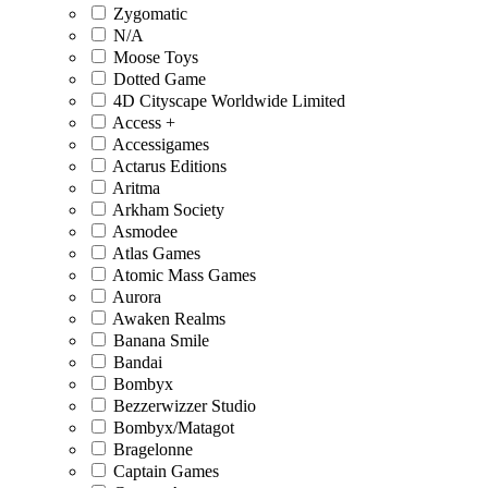
Zygomatic
N/A
Moose Toys
Dotted Game
4D Cityscape Worldwide Limited
Access +
Accessigames
Actarus Editions
Aritma
Arkham Society
Asmodee
Atlas Games
Atomic Mass Games
Aurora
Awaken Realms
Banana Smile
Bandai
Bombyx
Bezzerwizzer Studio
Bombyx/Matagot
Bragelonne
Captain Games