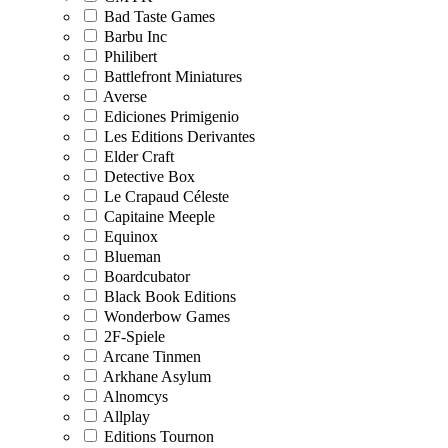
Bad Taste Games
Barbu Inc
Philibert
Battlefront Miniatures
Averse
Ediciones Primigenio
Les Editions Derivantes
Elder Craft
Detective Box
Le Crapaud Céleste
Capitaine Meeple
Equinox
Blueman
Boardcubator
Black Book Editions
Wonderbow Games
2F-Spiele
Arcane Tinmen
Arkhane Asylum
Alnomcys
Allplay
Editions Tournon