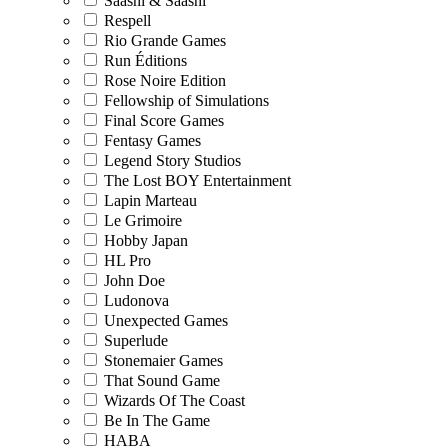
Saashi & Saashi
Respell
Rio Grande Games
Run Éditions
Rose Noire Edition
Fellowship of Simulations
Final Score Games
Fentasy Games
Legend Story Studios
The Lost BOY Entertainment
Lapin Marteau
Le Grimoire
Hobby Japan
HL Pro
John Doe
Ludonova
Unexpected Games
Superlude
Stonemaier Games
That Sound Game
Wizards Of The Coast
Be In The Game
HABA