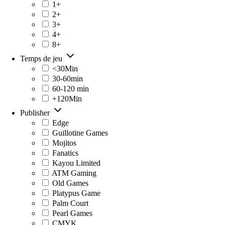
1+
2+
3+
4+
8+
Temps de jeu
<30Min
30-60min
60-120 min
+120Min
Publisher
Edge
Guillotine Games
Mojitos
Fanatics
Kayou Limited
ATM Gaming
Old Games
Platypus Game
Palm Court
Pearl Games
CMYK