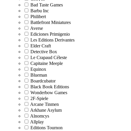
Bad Taste Games
Barbu Inc
Philibert
Battlefront Miniatures
Averse
Ediciones Primigenio
Les Editions Derivantes
Elder Craft
Detective Box
Le Crapaud Céleste
Capitaine Meeple
Equinox
Blueman
Boardcubator
Black Book Editions
Wonderbow Games
2F-Spiele
Arcane Tinmen
Arkhane Asylum
Alnomcys
Allplay
Editions Tournon