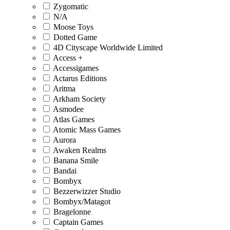
Zygomatic
N/A
Moose Toys
Dotted Game
4D Cityscape Worldwide Limited
Access +
Accessigames
Actarus Editions
Aritma
Arkham Society
Asmodee
Atlas Games
Atomic Mass Games
Aurora
Awaken Realms
Banana Smile
Bandai
Bombyx
Bezzerwizzer Studio
Bombyx/Matagot
Bragelonne
Captain Games