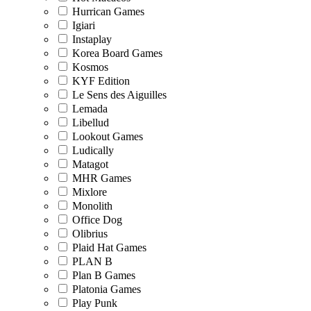
Hurrican Games
Igiari
Instaplay
Korea Board Games
Kosmos
KYF Edition
Le Sens des Aiguilles
Lemada
Libellud
Lookout Games
Ludically
Matagot
MHR Games
Mixlore
Monolith
Office Dog
Olibrius
Plaid Hat Games
PLAN B
Plan B Games
Platonia Games
Play Punk