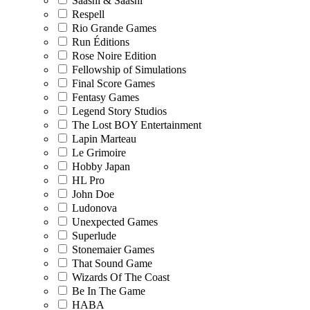
Saashi & Saashi
Respell
Rio Grande Games
Run Éditions
Rose Noire Edition
Fellowship of Simulations
Final Score Games
Fentasy Games
Legend Story Studios
The Lost BOY Entertainment
Lapin Marteau
Le Grimoire
Hobby Japan
HL Pro
John Doe
Ludonova
Unexpected Games
Superlude
Stonemaier Games
That Sound Game
Wizards Of The Coast
Be In The Game
HABA