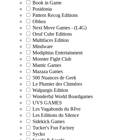
Book in Game
Posidonia
Pattern Recog Editions
Obhea
Next Move Games - (L4G)
Oeuf Cube Editions
Multifaces Edition
Mindware
Modiphius Entertainment
Monster Fight Club
Mantic Games
Mazaza Games
500 Nuances de Geek
Le Plumier des Chimères
Walpurgis Edition
Wonderful World Boardgames
UVS GAMES
Les Vagabonds du Rêve
Les Editions du Silence
Sidekick Games
Tucker's Fun Factory
Sycko