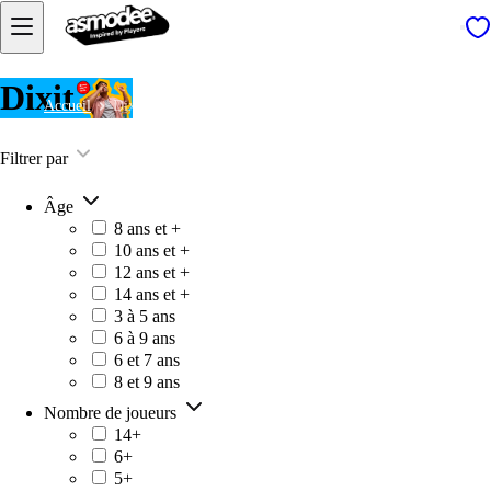
Dixit
Accueil
Dixit
Filtrer par
Âge
8 ans et +
10 ans et +
12 ans et +
14 ans et +
3 à 5 ans
6 à 9 ans
6 et 7 ans
8 et 9 ans
Nombre de joueurs
14+
6+
5+