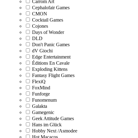
Carrom Art
Cephalofair Games
CMON
Cocktail Games
Cojones
Days of Wonder
DLD
Don't Panic Games
dV Giochi
Edge Entertainment
Éditions En Cavale
Exploding Kittens
Fantasy Flight Games
FlexiQ
FoxMind
Funforge
Funomenum
Galakta
Gamegenic
Geek Attitude Games
Hans im Glück
Hobby Next /Asmodee
Hot Macacos