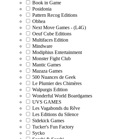
Book in Game
Posidonia
Pattern Recog Editions
Obhea
Next Move Games - (L4G)
Oeuf Cube Editions
Multifaces Edition
Mindware
Modiphius Entertainment
Monster Fight Club
Mantic Games
Mazaza Games
500 Nuances de Geek
Le Plumier des Chimères
Walpurgis Edition
Wonderful World Boardgames
UVS GAMES
Les Vagabonds du Rêve
Les Editions du Silence
Sidekick Games
Tucker's Fun Factory
Sycko