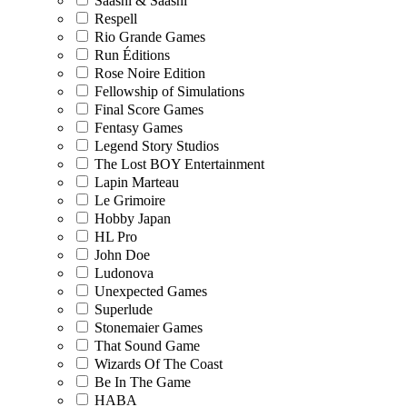
Saashi & Saashi
Respell
Rio Grande Games
Run Éditions
Rose Noire Edition
Fellowship of Simulations
Final Score Games
Fentasy Games
Legend Story Studios
The Lost BOY Entertainment
Lapin Marteau
Le Grimoire
Hobby Japan
HL Pro
John Doe
Ludonova
Unexpected Games
Superlude
Stonemaier Games
That Sound Game
Wizards Of The Coast
Be In The Game
HABA