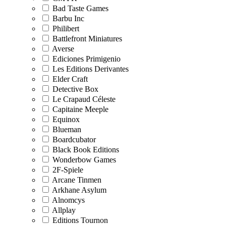
Bad Taste Games
Barbu Inc
Philibert
Battlefront Miniatures
Averse
Ediciones Primigenio
Les Editions Derivantes
Elder Craft
Detective Box
Le Crapaud Céleste
Capitaine Meeple
Equinox
Blueman
Boardcubator
Black Book Editions
Wonderbow Games
2F-Spiele
Arcane Tinmen
Arkhane Asylum
Alnomcys
Allplay
Editions Tournon