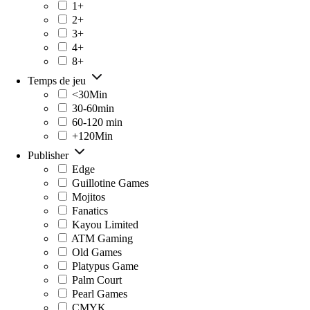
1+
2+
3+
4+
8+
Temps de jeu
<30Min
30-60min
60-120 min
+120Min
Publisher
Edge
Guillotine Games
Mojitos
Fanatics
Kayou Limited
ATM Gaming
Old Games
Platypus Game
Palm Court
Pearl Games
CMYK