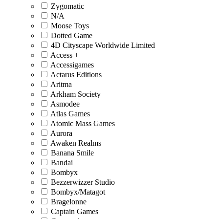
Zygomatic
N/A
Moose Toys
Dotted Game
4D Cityscape Worldwide Limited
Access +
Accessigames
Actarus Editions
Aritma
Arkham Society
Asmodee
Atlas Games
Atomic Mass Games
Aurora
Awaken Realms
Banana Smile
Bandai
Bombyx
Bezzerwizzer Studio
Bombyx/Matagot
Bragelonne
Captain Games