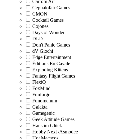
Carrom Art
Cephalofair Games
CMON
Cocktail Games
Cojones
Days of Wonder
DLD
Don't Panic Games
dV Giochi
Edge Entertainment
Éditions En Cavale
Exploding Kittens
Fantasy Flight Games
FlexiQ
FoxMind
Funforge
Funomenum
Galakta
Gamegenic
Geek Attitude Games
Hans im Glück
Hobby Next /Asmodee
Hot Macacos