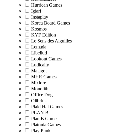
Hurrican Games
Igiari
Instaplay
Korea Board Games
Kosmos
KYF Edition
Le Sens des Aiguilles
Lemada
Libellud
Lookout Games
Ludically
Matagot
MHR Games
Mixlore
Monolith
Office Dog
Olibrius
Plaid Hat Games
PLAN B
Plan B Games
Platonia Games
Play Punk