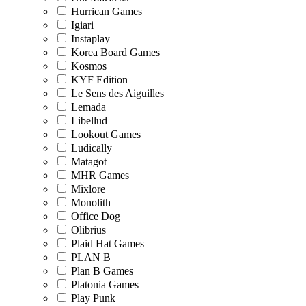
Hurrican Games
Igiari
Instaplay
Korea Board Games
Kosmos
KYF Edition
Le Sens des Aiguilles
Lemada
Libellud
Lookout Games
Ludically
Matagot
MHR Games
Mixlore
Monolith
Office Dog
Olibrius
Plaid Hat Games
PLAN B
Plan B Games
Platonia Games
Play Punk