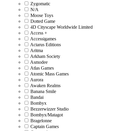
Zygomatic
N/A
Moose Toys
Dotted Game
4D Cityscape Worldwide Limited
Access +
Accessigames
Actarus Editions
Aritma
Arkham Society
Asmodee
Atlas Games
Atomic Mass Games
Aurora
Awaken Realms
Banana Smile
Bandai
Bombyx
Bezzerwizzer Studio
Bombyx/Matagot
Bragelonne
Captain Games