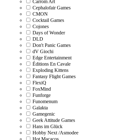
Carrom Art
Cephalofair Games
CMON
Cocktail Games
Cojones
Days of Wonder
DLD
Don't Panic Games
dV Giochi
Edge Entertainment
Éditions En Cavale
Exploding Kittens
Fantasy Flight Games
FlexiQ
FoxMind
Funforge
Funomenum
Galakta
Gamegenic
Geek Attitude Games
Hans im Glück
Hobby Next /Asmodee
Hot Macacos