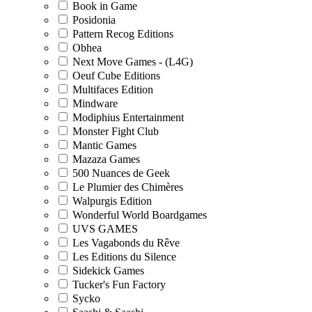
Book in Game
Posidonia
Pattern Recog Editions
Obhea
Next Move Games - (L4G)
Oeuf Cube Editions
Multifaces Edition
Mindware
Modiphius Entertainment
Monster Fight Club
Mantic Games
Mazaza Games
500 Nuances de Geek
Le Plumier des Chimères
Walpurgis Edition
Wonderful World Boardgames
UVS GAMES
Les Vagabonds du Rêve
Les Editions du Silence
Sidekick Games
Tucker's Fun Factory
Sycko