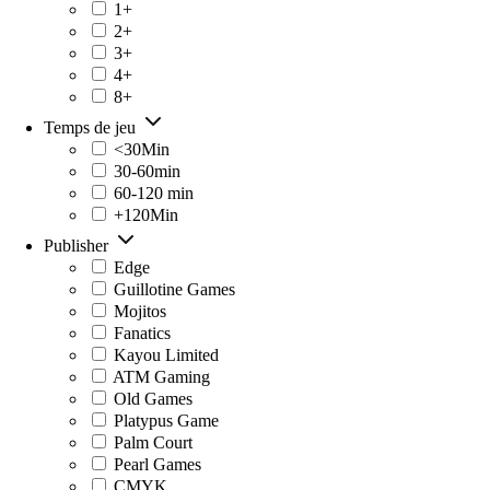
1+
2+
3+
4+
8+
Temps de jeu
<30Min
30-60min
60-120 min
+120Min
Publisher
Edge
Guillotine Games
Mojitos
Fanatics
Kayou Limited
ATM Gaming
Old Games
Platypus Game
Palm Court
Pearl Games
CMYK