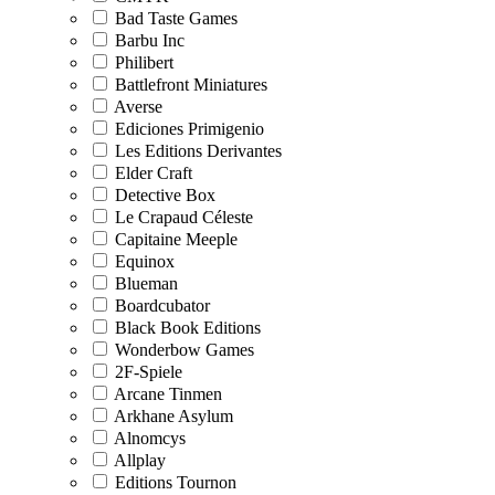
Bad Taste Games
Barbu Inc
Philibert
Battlefront Miniatures
Averse
Ediciones Primigenio
Les Editions Derivantes
Elder Craft
Detective Box
Le Crapaud Céleste
Capitaine Meeple
Equinox
Blueman
Boardcubator
Black Book Editions
Wonderbow Games
2F-Spiele
Arcane Tinmen
Arkhane Asylum
Alnomcys
Allplay
Editions Tournon