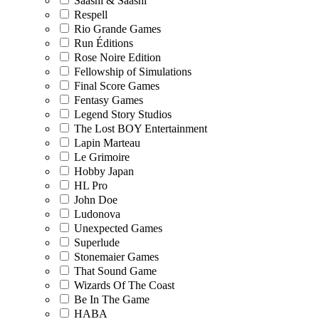
Saashi & Saashi
Respell
Rio Grande Games
Run Éditions
Rose Noire Edition
Fellowship of Simulations
Final Score Games
Fentasy Games
Legend Story Studios
The Lost BOY Entertainment
Lapin Marteau
Le Grimoire
Hobby Japan
HL Pro
John Doe
Ludonova
Unexpected Games
Superlude
Stonemaier Games
That Sound Game
Wizards Of The Coast
Be In The Game
HABA