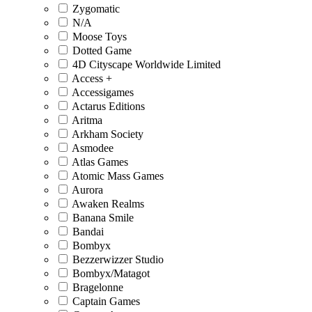
Zygomatic
N/A
Moose Toys
Dotted Game
4D Cityscape Worldwide Limited
Access +
Accessigames
Actarus Editions
Aritma
Arkham Society
Asmodee
Atlas Games
Atomic Mass Games
Aurora
Awaken Realms
Banana Smile
Bandai
Bombyx
Bezzerwizzer Studio
Bombyx/Matagot
Bragelonne
Captain Games