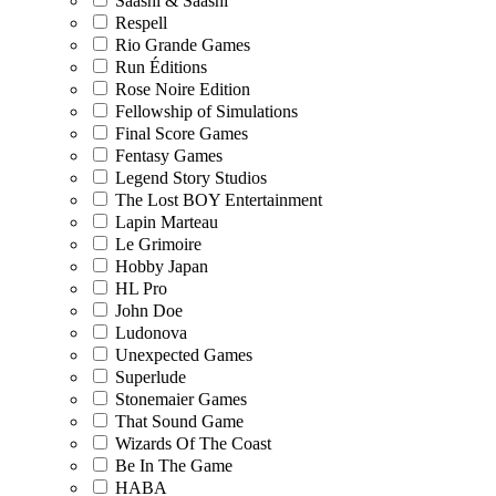
Saashi & Saashi
Respell
Rio Grande Games
Run Éditions
Rose Noire Edition
Fellowship of Simulations
Final Score Games
Fentasy Games
Legend Story Studios
The Lost BOY Entertainment
Lapin Marteau
Le Grimoire
Hobby Japan
HL Pro
John Doe
Ludonova
Unexpected Games
Superlude
Stonemaier Games
That Sound Game
Wizards Of The Coast
Be In The Game
HABA