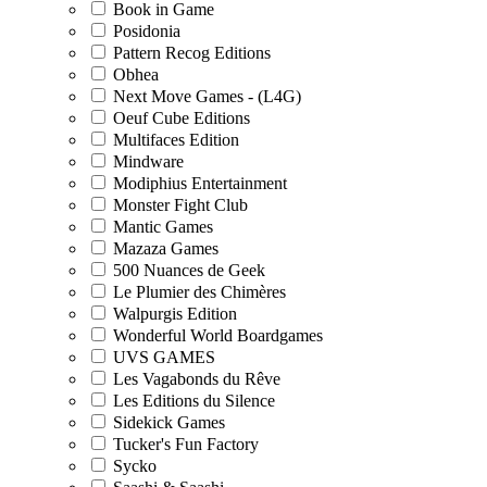
Book in Game
Posidonia
Pattern Recog Editions
Obhea
Next Move Games - (L4G)
Oeuf Cube Editions
Multifaces Edition
Mindware
Modiphius Entertainment
Monster Fight Club
Mantic Games
Mazaza Games
500 Nuances de Geek
Le Plumier des Chimères
Walpurgis Edition
Wonderful World Boardgames
UVS GAMES
Les Vagabonds du Rêve
Les Editions du Silence
Sidekick Games
Tucker's Fun Factory
Sycko