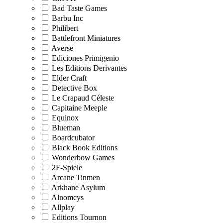
Bad Taste Games
Barbu Inc
Philibert
Battlefront Miniatures
Averse
Ediciones Primigenio
Les Editions Derivantes
Elder Craft
Detective Box
Le Crapaud Céleste
Capitaine Meeple
Equinox
Blueman
Boardcubator
Black Book Editions
Wonderbow Games
2F-Spiele
Arcane Tinmen
Arkhane Asylum
Alnomcys
Allplay
Editions Tournon