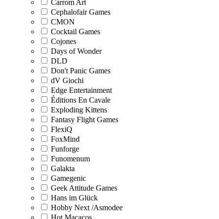
Carrom Art
Cephalofair Games
CMON
Cocktail Games
Cojones
Days of Wonder
DLD
Don't Panic Games
dV Giochi
Edge Entertainment
Éditions En Cavale
Exploding Kittens
Fantasy Flight Games
FlexiQ
FoxMind
Funforge
Funomenum
Galakta
Gamegenic
Geek Attitude Games
Hans im Glück
Hobby Next /Asmodee
Hot Macacos