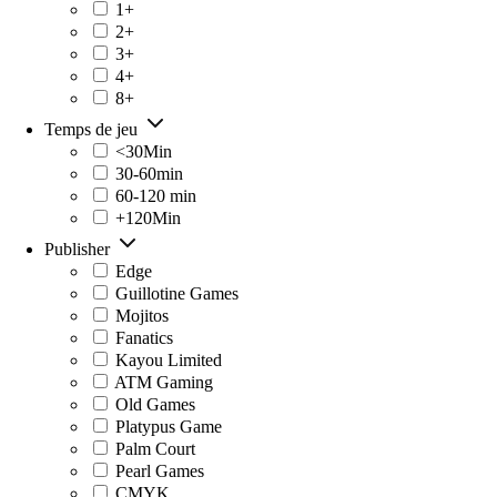
1+
2+
3+
4+
8+
Temps de jeu
<30Min
30-60min
60-120 min
+120Min
Publisher
Edge
Guillotine Games
Mojitos
Fanatics
Kayou Limited
ATM Gaming
Old Games
Platypus Game
Palm Court
Pearl Games
CMYK