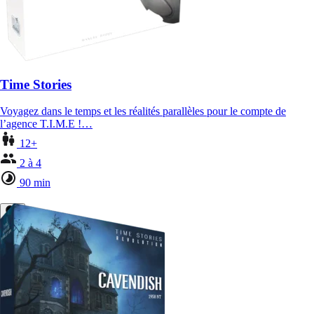
Time Stories
Voyagez dans le temps et les réalités parallèles pour le compte de
l’agence T.I.M.E !…
12+
2 à 4
90 min