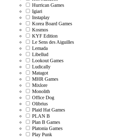
Hurrican Games
Igiari
Instaplay
Korea Board Games
Kosmos
KYF Edition
Le Sens des Aiguilles
Lemada
Libellud
Lookout Games
Ludically
Matagot
MHR Games
Mixlore
Monolith
Office Dog
Olibrius
Plaid Hat Games
PLAN B
Plan B Games
Platonia Games
Play Punk