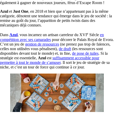
également à gagner de nouveaux joueurs, férus d’Escape Room !
Azul
et
Just One
, en 2018 et bien que n’appartenant pas à la même
catégorie, dénotent une tendance qui émerge dans le jeu de société : la
remise au goût du jour, l’apparition de petits twists dans des
mécaniques déjà connues.
e
Dans
Azul
, vous incarnez un artisan carreleur du XVI
Siècle
en
compétition avec ses camarades
pour décorer le Palais Royal de Evora.
C’est un jeu de
gestion de ressources
(ne prenez pas trop de faïences,
celles non utilisées vous pénalisent),
de draft
(les ressources sont
disponibles devant tout le monde) et, in fine,
de pose de tuiles
. Si la
stratégie est essentielle,
Azul
est
suffisamment accessible pour
permettre à tout le monde de s’amuser
. Il sort le jeu de stratégie de sa
niche, et c’est un tour de force qui continue à ce jour.