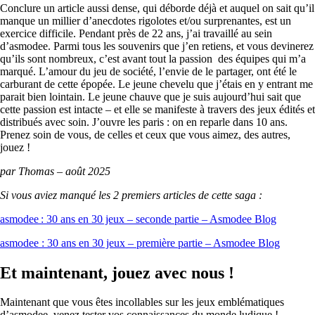
Conclure un article aussi dense, qui déborde déjà et auquel on sait qu’il
manque un millier d’anecdotes rigolotes et/ou surprenantes, est un
exercice difficile. Pendant près de 22 ans, j’ai travaillé au sein
d’asmodee. Parmi tous les souvenirs que j’en retiens, et vous devinerez
qu’ils sont nombreux, c’est avant tout la passion des équipes qui m’a
marqué. L’amour du jeu de société, l’envie de le partager, ont été le
carburant de cette épopée. Le jeune chevelu que j’étais en y entrant me
parait bien lointain. Le jeune chauve que je suis aujourd’hui sait que
cette passion est intacte – et elle se manifeste à travers des jeux édités et
distribués avec soin. J’ouvre les paris : on en reparle dans 10 ans.
Prenez soin de vous, de celles et ceux que vous aimez, des autres,
jouez !
par Thomas – août 2025
Si vous aviez manqué les 2 premiers articles de cette saga :
asmodee : 30 ans en 30 jeux – seconde partie – Asmodee Blog
asmodee : 30 ans en 30 jeux – première partie – Asmodee Blog
Et maintenant, jouez avec nous !
Maintenant que vous êtes incollables sur les jeux emblématiques
d’asmodee, venez tester vos connaissances du monde ludique !