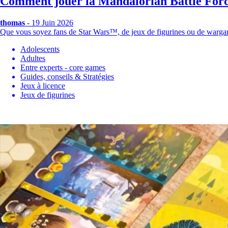
Comment jouer la Mandalorian Battle For
thomas
- 19 Juin 2026
Que vous soyez fans de Star Wars™, de jeux de figurines ou de wa
Adolescents
Adultes
Entre experts - core games
Guides, conseils & Stratégies
Jeux à licence
Jeux de figurines