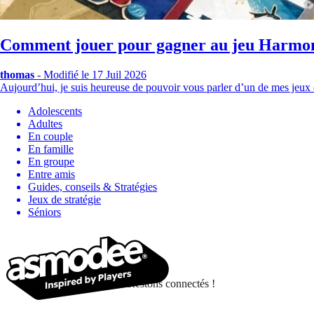
Comment jouer pour gagner au jeu Harmonie
thomas
-
Modifié le 17 Juil 2026
Aujourd’hui, je suis heureuse de pouvoir vous parler d’un de mes jeux 
Adolescents
Adultes
En couple
En famille
En groupe
Entre amis
Guides, conseils & Stratégies
Jeux de stratégie
Séniors
Restons connectés !