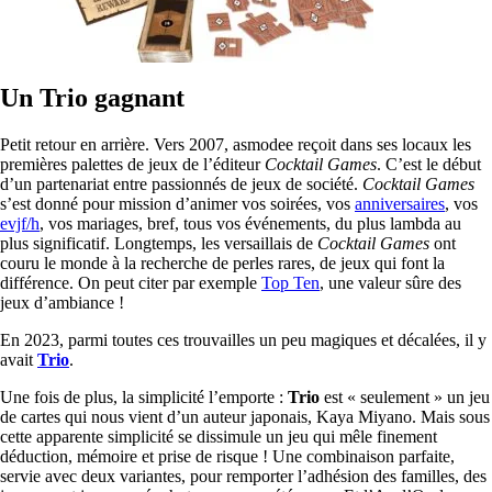
Un Trio gagnant
Petit retour en arrière. Vers 2007, asmodee reçoit dans ses locaux les
premières palettes de jeux de l’éditeur
Cocktail Games
. C’est le début
d’un partenariat entre passionnés de jeux de société.
Cocktail Games
s’est donné pour mission d’animer vos soirées, vos
anniversaires
, vos
evjf/h
, vos mariages, bref, tous vos événements, du plus lambda au
plus significatif. Longtemps, les versaillais de
Cocktail Games
ont
couru le monde à la recherche de perles rares, de jeux qui font la
différence. On peut citer par exemple
Top Ten
, une valeur sûre des
jeux d’ambiance !
En 2023, parmi toutes ces trouvailles un peu magiques et décalées, il y
avait
Trio
.
Une fois de plus, la simplicité l’emporte :
Trio
est « seulement » un jeu
de cartes qui nous vient d’un auteur japonais, Kaya Miyano. Mais sous
cette apparente simplicité se dissimule un jeu qui mêle finement
déduction, mémoire et prise de risque ! Une combinaison parfaite,
servie avec deux variantes, pour remporter l’adhésion des familles, des