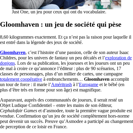
Just One, un jeu pour ceux qui ont du vocabulaire.
Gloomhaven : un jeu de société qui pèse
8,60 kilogrammes exactement. Et ça n’est pas la raison pour laquelle il
est entré dans la légende des jeux de société.
Gloomhaven
, c’est l’histoire d’une passion, celle de son auteur Isaac
Childres, pour les univers de fantasy un peu décalés et l’
exploration de
donjons
. Lors de sa publication, les joueuses et les joueurs ont un peu
de mal à croire ce qu’annonce l’éditeur : plus de 90 scénarios, 17
classes de personnages, plus d’un millier de cartes, une campagne
totalement coopérative
à embranchements…
Gloomhaven
accomplit
un tour de force : il marie l’
Améritrash
à l’
Eurogame
et le bébé (en
plus d’être très en forme pour son âge) est magnifique.
Auparavant, auprès des communautés de joueurs, il serait resté un
Objet Ludique Confidentiel – entre les mains de son éditeur,
Cephalofair Games
et d’asmodee, toute la première vague produite est
vendue. Confirmation qu’un jeu de société complètement hors-norme
peut devenir un succès. Preuve qu’Asmodee a participé au changement
de perception de ce loisir en France.