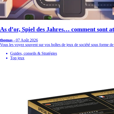
As d’or, Spiel des Jahres… comment sont att
thomas
- 07 Août 2026
Vous les voyez souvent sur vos boîtes de jeux de société sous forme de
Guides, conseils & Stratégies
Top jeux