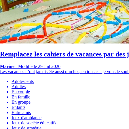
Remplacez les cahiers de vacances par des j
Marine
-
Modifié le 29 Juil 2026
Les vacances n’ont jamais été aussi proches, en tous cas je vous le sou
Adolescents
Adultes
En couple
En famille
En groupe
Enfants
Entre amis
Jeux d'ambiance
Jeux de société éducatifs
Jeux de stratégie