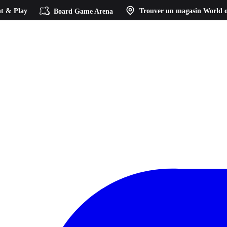
t & Play
Board Game Arena
Trouver un magasin
World o