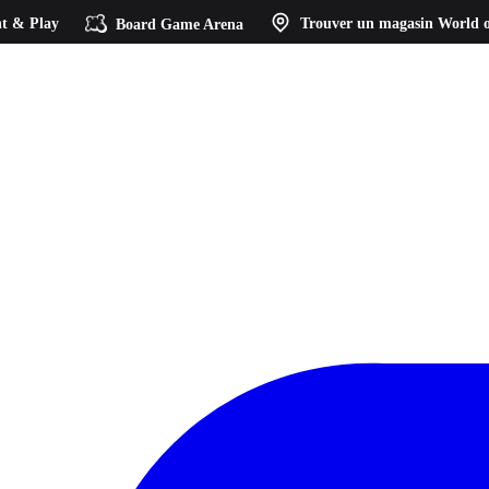
t & Play
Board Game Arena
Trouver un magasin
World o