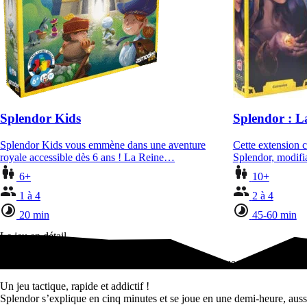
Splendor Kids
Splendor : La
Splendor Kids vous emmène dans une aventure
Cette extension c
royale accessible dès 6 ans ! La Reine…
Splendor, modifi
6+
10+
1 à 4
2 à 4
20 min
45-60 min
Le jeu en détail
Un jeu tactique, rapide et addictif !Splendor s’explique en cinq minute
Un jeu tactique, rapide et addictif !
Splendor s’explique en cinq minutes et se joue en une demi-heure, aussi