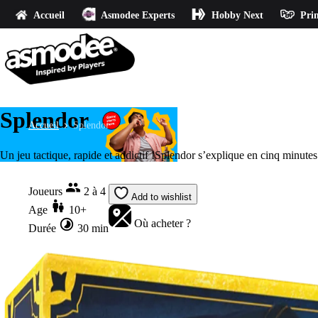
Accueil
Asmodee Experts
Hobby Next
Prin
Splendor
Accueil
Splendor
Un jeu tactique, rapide et addictif !Splendor s’explique en cinq minutes
Joueurs
2 à 4
Add to wishlist
Age
10+
Où acheter ?
Durée
30 min