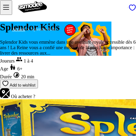
Splendor Kids
Accueil
Splendor Kids
Splendor Kids vous emmène dans une aventure royale accessible dès 6
ans ! La Reine vous a confié une mission de la plus haute importance :
livrer des ressources aux...
Joueurs
1 à 4
Age
6+
Durée
20 min
Add to wishlist
Où acheter ?