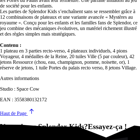
les Portes du Palais avant leur fermeture. Une parfaite initiation au jeu
de société pour les enfants.
Les parties de Splendor Kids s’enchaînent sans se ressembler grâce à
12 combinaisons de plateaux et une variante avancée « Mystères au
royaume ». Conçu pour les enfants et les familles fans de Splendor, ce
jeu combine des mécaniques évolutives, un matériel richement illustré
et des règles simples mais stratégiques.
Contenu :
1 plateau en 3 parties recto-verso, 4 plateaux individuels, 4 pions
Voyageur, 4 médailles de la Reine, 20 tuiles Ville (5 par couleur), 42
jetons Ressource (chou, eau, champignon, pomme, noisette, or), 1
réserve de jetons, 1 tuile Portes du palais recto verso, 8 jetons Village.
Autres informations
Studio : Space Cow
EAN : 3558380132172
Haut de Page
Vous aimez Splendor Kids?Essayez-ça !