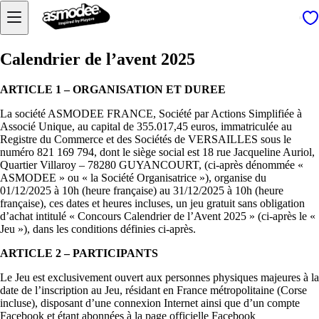
Calendrier de l’avent 2025
ARTICLE 1 – ORGANISATION ET DUREE
La société ASMODEE FRANCE, Société par Actions Simplifiée à
Associé Unique, au capital de 355.017,45 euros, immatriculée au
Registre du Commerce et des Sociétés de VERSAILLES sous le
numéro 821 169 794, dont le siège social est 18 rue Jacqueline Auriol,
Quartier Villaroy – 78280 GUYANCOURT, (ci-après dénommée «
ASMODEE » ou « la Société Organisatrice »), organise du
01/12/2025 à 10h (heure française) au 31/12/2025 à 10h (heure
française), ces dates et heures incluses, un jeu gratuit sans obligation
d’achat intitulé « Concours Calendrier de l’Avent 2025 » (ci-après le «
Jeu »), dans les conditions définies ci-après.
ARTICLE 2 – PARTICIPANTS
Le Jeu est exclusivement ouvert aux personnes physiques majeures à la
date de l’inscription au Jeu, résidant en France métropolitaine (Corse
incluse), disposant d’une connexion Internet ainsi que d’un compte
Facebook et étant abonnées à la page officielle Facebook