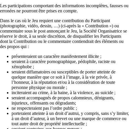
Les participations comportant des informations incomplètes, fausses ou
erronées ne pourront être prises en compte.
Dans le cas où le Jeu requiert une contribution du Participant
(photographie, vidéo, dessin, …) (ci-après la « Contribution ») ou
commentaire sous le post annonçant le Jeu, la Société Organisatrice se
réserve le droit, à sa seule discrétion, de disqualifier les Participants
dont la Contribution ou le commentaire contiendrait des éléments ou
des propos qui :
présenteraient un caractère manifestement illicite ;
seraient à caractère pornographique, pédophile, raciste ou
xénophobe ;
seraient diffamatoires ou susceptibles de porter atteinte de
quelque manière que ce soit à l’image, à la vie privée, à
l’honneur, à la réputation et/ou à la considération de toute
personne physique ou morale ;
inciteraient au crime, à la haine, à la violence, au suicide ;
seraient accompagnés de propos calomnieux, dénigrants,
injurieux, offensants ou dégradants;
ne respecteraient pas l’ordre public ;
porteraient atteinte à un droit d’autrui, y compris, sans s’y limiter,
à un droit d’auteur, à un brevet ou une marque de commerce ou
tout autre droit de propriété intellectuelle ;
seraient contraires aux bonnes mœurs ;