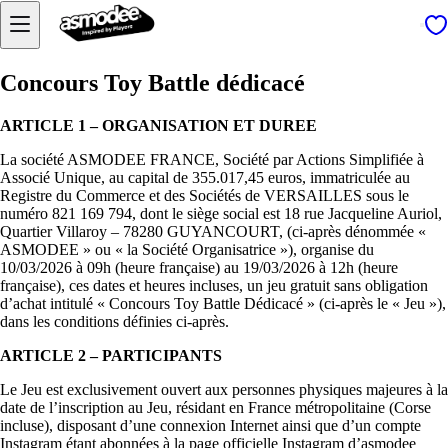
Concours Toy Battle dédicacé
ARTICLE 1 – ORGANISATION ET DUREE
La société ASMODEE FRANCE, Société par Actions Simplifiée à
Associé Unique, au capital de 355.017,45 euros, immatriculée au
Registre du Commerce et des Sociétés de VERSAILLES sous le
numéro 821 169 794, dont le siège social est 18 rue Jacqueline Auriol,
Quartier Villaroy – 78280 GUYANCOURT, (ci-après dénommée «
ASMODEE » ou « la Société Organisatrice »), organise du
10/03/2026 à 09h (heure française) au 19/03/2026 à 12h (heure
française), ces dates et heures incluses, un jeu gratuit sans obligation
d’achat intitulé « Concours Toy Battle Dédicacé » (ci-après le « Jeu »),
dans les conditions définies ci-après.
ARTICLE 2 – PARTICIPANTS
Le Jeu est exclusivement ouvert aux personnes physiques majeures à la
date de l’inscription au Jeu, résidant en France métropolitaine (Corse
incluse), disposant d’une connexion Internet ainsi que d’un compte
Instagram étant abonnées à la page officielle Instagram d’asmodee