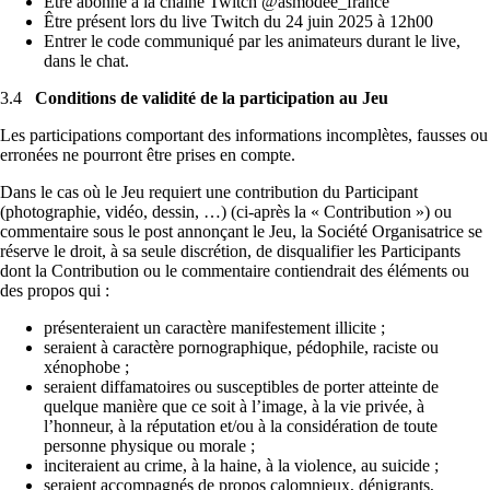
Être abonné à la chaîne Twitch @asmodee_france
Être présent lors du live Twitch du 24 juin 2025 à 12h00
Entrer le code communiqué par les animateurs durant le live,
dans le chat.
3.4
Conditions de validité de la participation au Jeu
Les participations comportant des informations incomplètes, fausses ou
erronées ne pourront être prises en compte.
Dans le cas où le Jeu requiert une contribution du Participant
(photographie, vidéo, dessin, …) (ci-après la « Contribution ») ou
commentaire sous le post annonçant le Jeu, la Société Organisatrice se
réserve le droit, à sa seule discrétion, de disqualifier les Participants
dont la Contribution ou le commentaire contiendrait des éléments ou
des propos qui :
présenteraient un caractère manifestement illicite ;
seraient à caractère pornographique, pédophile, raciste ou
xénophobe ;
seraient diffamatoires ou susceptibles de porter atteinte de
quelque manière que ce soit à l’image, à la vie privée, à
l’honneur, à la réputation et/ou à la considération de toute
personne physique ou morale ;
inciteraient au crime, à la haine, à la violence, au suicide ;
seraient accompagnés de propos calomnieux, dénigrants,