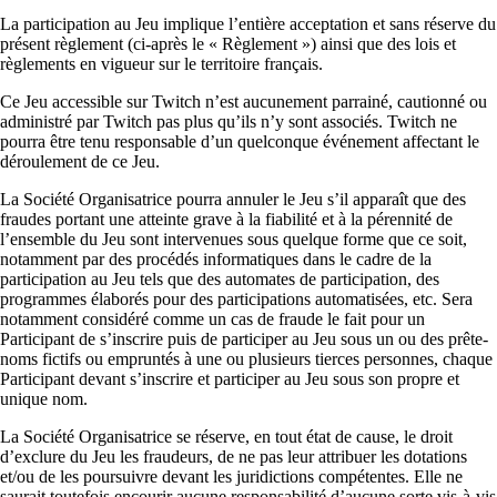
La participation au Jeu implique l’entière acceptation et sans réserve du
présent règlement (ci-après le « Règlement ») ainsi que des lois et
règlements en vigueur sur le territoire français.
Ce Jeu accessible sur Twitch n’est aucunement parrainé, cautionné ou
administré par Twitch pas plus qu’ils n’y sont associés. Twitch ne
pourra être tenu responsable d’un quelconque événement affectant le
déroulement de ce Jeu.
La Société Organisatrice pourra annuler le Jeu s’il apparaît que des
fraudes portant une atteinte grave à la fiabilité et à la pérennité de
l’ensemble du Jeu sont intervenues sous quelque forme que ce soit,
notamment par des procédés informatiques dans le cadre de la
participation au Jeu tels que des automates de participation, des
programmes élaborés pour des participations automatisées, etc. Sera
notamment considéré comme un cas de fraude le fait pour un
Participant de s’inscrire puis de participer au Jeu sous un ou des prête-
noms fictifs ou empruntés à une ou plusieurs tierces personnes, chaque
Participant devant s’inscrire et participer au Jeu sous son propre et
unique nom.
La Société Organisatrice se réserve, en tout état de cause, le droit
d’exclure du Jeu les fraudeurs, de ne pas leur attribuer les dotations
et/ou de les poursuivre devant les juridictions compétentes. Elle ne
saurait toutefois encourir aucune responsabilité d’aucune sorte vis-à-vis