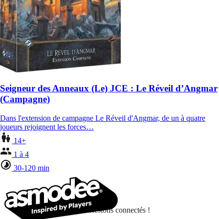
Seigneur des Anneaux (Le) JCE : Le Réveil d’Angmar
(Campagne)
Dans l'extension de campagne Le Réveil d'Angmar, de un à quatre
joueurs rejoignent les forces…
14+
1 à 4
30-120 min
Restons connectés !