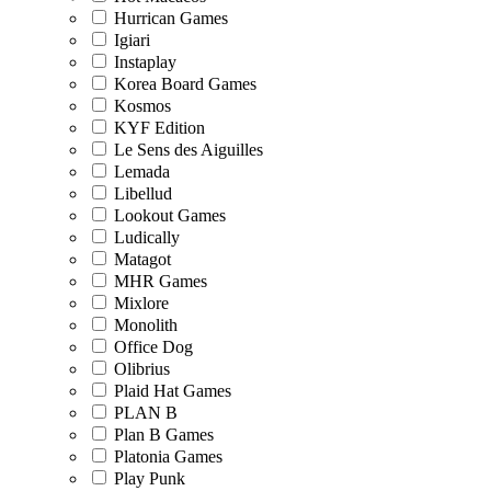
Hurrican Games
Igiari
Instaplay
Korea Board Games
Kosmos
KYF Edition
Le Sens des Aiguilles
Lemada
Libellud
Lookout Games
Ludically
Matagot
MHR Games
Mixlore
Monolith
Office Dog
Olibrius
Plaid Hat Games
PLAN B
Plan B Games
Platonia Games
Play Punk