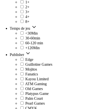
1+
2+
3+
4+
8+
Temps de jeu
<30Min
30-60min
60-120 min
+120Min
Publisher
Edge
Guillotine Games
Mojitos
Fanatics
Kayou Limited
ATM Gaming
Old Games
Platypus Game
Palm Court
Pearl Games
CMYK