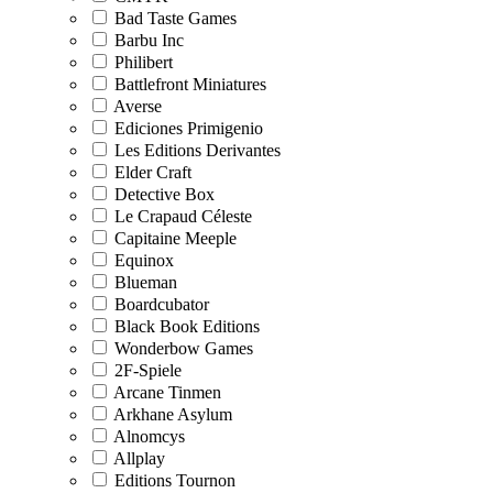
Bad Taste Games
Barbu Inc
Philibert
Battlefront Miniatures
Averse
Ediciones Primigenio
Les Editions Derivantes
Elder Craft
Detective Box
Le Crapaud Céleste
Capitaine Meeple
Equinox
Blueman
Boardcubator
Black Book Editions
Wonderbow Games
2F-Spiele
Arcane Tinmen
Arkhane Asylum
Alnomcys
Allplay
Editions Tournon