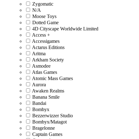
Zygomatic
N/A
Moose Toys
Dotted Game
4D Cityscape Worldwide Limited
Access +
Accessigames
Actarus Editions
Aritma
Arkham Society
Asmodee
Atlas Games
Atomic Mass Games
Aurora
Awaken Realms
Banana Smile
Bandai
Bombyx
Bezzerwizzer Studio
Bombyx/Matagot
Bragelonne
Captain Games