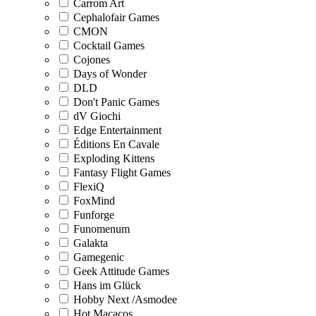
Carrom Art
Cephalofair Games
CMON
Cocktail Games
Cojones
Days of Wonder
DLD
Don't Panic Games
dV Giochi
Edge Entertainment
Éditions En Cavale
Exploding Kittens
Fantasy Flight Games
FlexiQ
FoxMind
Funforge
Funomenum
Galakta
Gamegenic
Geek Attitude Games
Hans im Glück
Hobby Next /Asmodee
Hot Macacos