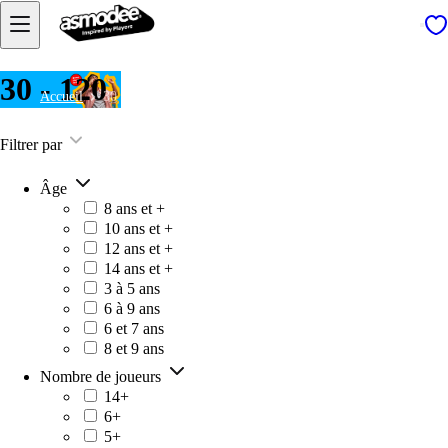
30 - 120
Accueil
30 - 120
Filtrer par
Âge
8 ans et +
10 ans et +
12 ans et +
14 ans et +
3 à 5 ans
6 à 9 ans
6 et 7 ans
8 et 9 ans
Nombre de joueurs
14+
6+
5+