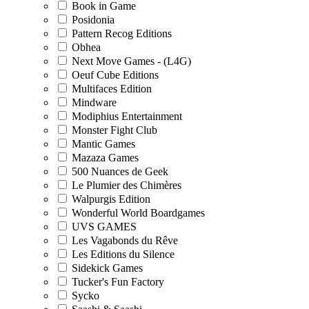
Book in Game
Posidonia
Pattern Recog Editions
Obhea
Next Move Games - (L4G)
Oeuf Cube Editions
Multifaces Edition
Mindware
Modiphius Entertainment
Monster Fight Club
Mantic Games
Mazaza Games
500 Nuances de Geek
Le Plumier des Chimères
Walpurgis Edition
Wonderful World Boardgames
UVS GAMES
Les Vagabonds du Rêve
Les Editions du Silence
Sidekick Games
Tucker's Fun Factory
Sycko