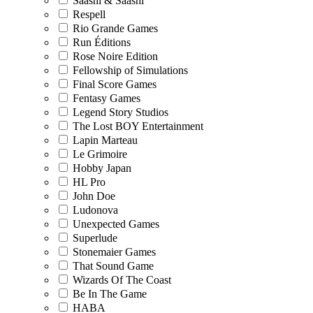
Saashi & Saashi
Respell
Rio Grande Games
Run Éditions
Rose Noire Edition
Fellowship of Simulations
Final Score Games
Fentasy Games
Legend Story Studios
The Lost BOY Entertainment
Lapin Marteau
Le Grimoire
Hobby Japan
HL Pro
John Doe
Ludonova
Unexpected Games
Superlude
Stonemaier Games
That Sound Game
Wizards Of The Coast
Be In The Game
HABA