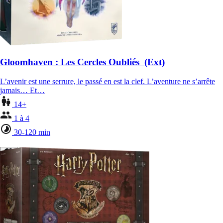
Gloomhaven : Les Cercles Oubliés (Ext)
L’avenir est une serrure, le passé en est la clef. L’aventure ne s’arrête
jamais… Et…
14+
1 à 4
30-120 min